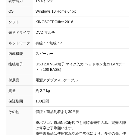
表示能力
15.4インチ
OS
Windows 10 Home 64bit
ソフト
KINGSOFT Office 2016
光学ドライブ
DVD マルチ
ネットワーク
有線：○ 無線：○
内蔵機能
スピーカー
接続端子
USB 2.0 VGA端子 マイク入力 ヘッドホン出力 LANポー
ト（100 BASE）
付属品
電源アダプタ ACケーブル
質量
約 2.7 kg
保証期間
180日間
その他
保証：商品到着より30日間
※パソコン市場NsCity店でも同時販売中の為、完売の際
は何卒ご了承願います。
※中古商品は使用状況や経年劣化により、多少の傷、使