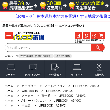
品質と価格で選ぶなら【パソコン市場】中古パソコンが安い！
ログイン
比較リスト
閲覧履歴
カート
会員登録
人気ページ
2020年以降（10世代前後）
メモリ16GB
ノートPC
デスクトップPC
Office搭載PC
モバイルPC
店舗一覧
ホーム
>
>
>
カテゴリー
ノートパソコン
LIFEBOOK A540/C
ホーム
>
>
Windows 10
LIFEBOOK A540/C
ホーム
>
>
>
メーカー
富士通
LIFEBOOK A540/C
ホーム
>
>
A4ノートパソコン
LIFEBOOK A540/C
ホーム
>
>
中古品
LIFEBOOK A540/C