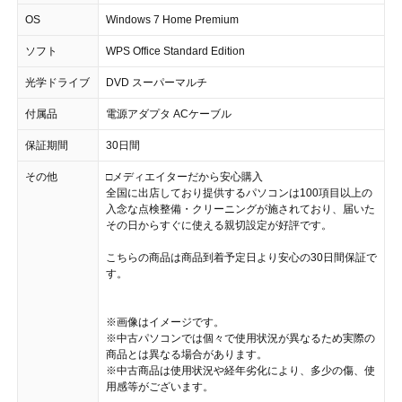
OS
Windows 7 Home Premium
ソフト
WPS Office Standard Edition
光学ドライブ
DVD スーパーマルチ
付属品
電源アダプタ ACケーブル
保証期間
30日間
その他
□メディエイターだから安心購入
全国に出店しており提供するパソコンは100項目以上の
入念な点検整備・クリーニングが施されており、届いた
その日からすぐに使える親切設定が好評です。
こちらの商品は商品到着予定日より安心の30日間保証で
す。
※画像はイメージです。
※中古パソコンでは個々で使用状況が異なるため実際の
商品とは異なる場合があります。
※中古商品は使用状況や経年劣化により、多少の傷、使
用感等がございます。