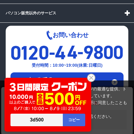
パソコン販売以外のサービス
お問い合わせ
受付時間：10:00~19:00(休業:日曜日)
メールでの
お問い合わせはこちら
当サイトでは利用体験の向上およびコンテンツの最適な提供、ト
TOSHIBA PT45135DSFW
ラフィックの分析を目的としてCookieを使用しています。
32,780円
商品価格
41,580円
サイトの閲覧を継続された場合、Cookieの利用に同意したことも
のといたします。
詳細については
プライバシーポリシー
をご確認ください。
在庫がありません
承諾する
Copyright(c)2024 mediator Co., Ltd. ALL Rights Reserved