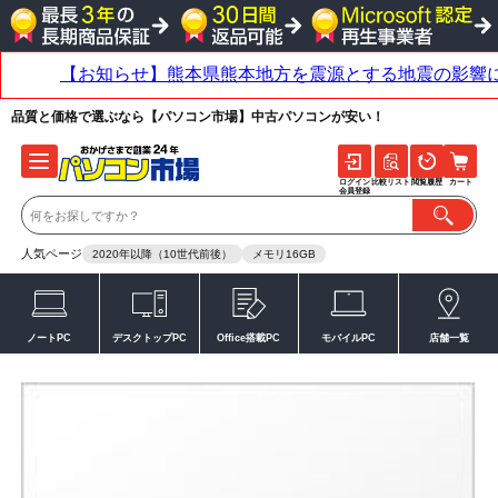
品質と価格で選ぶなら【パソコン市場】中古パソコンが安い！
ログイン
比較リスト
閲覧履歴
カート
会員登録
人気ページ
2020年以降（10世代前後）
メモリ16GB
ノートPC
デスクトップPC
Office搭載PC
モバイルPC
店舗一覧