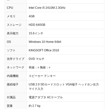
CPU
Intel Core i5 2410M 2.3GHz
メモリ
4GB
ストレージ
HDD 640GB
表示能力
15.6インチ
OS
Windows 10 Home 64bit
ソフト
KINGSOFT Office 2016
光学ドライブ
DVD マルチ
ネットワーク
有線：○ 無線：○
内蔵機能
スピーカー テンキー
接続端子
USB 2.0 SDカードスロット VGA端子 ヘッドホン出力
マイク入力
付属品
電源アダプタ ACケーブル
質量
約 2.7 kg