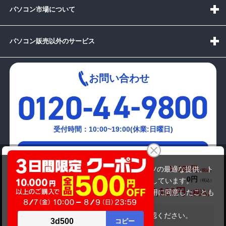
パソコン市場について
パソコン販売以外のサービス
お問い合わせ
受付時間：10:00~19:00(休業:日曜日)
メールでの
dynabook T351/46CB
お問い合わせはこちら
37,180円
商品価格(税込)
当サイトでは利用体験の向上およびコンテンツの最適な提供、ト
40,480円
0円
オプション小計価格(税込)
ラフィックの分析を目的としてCookieを使用しています。
37,180円
商品合計価格(税込)
サイトの閲覧を継続された場合、Cookieの利用に同意したことも
のといたします。
詳細については
プライバシーポリシー
をご確認ください。
在庫がありません