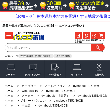
品質と価格で選ぶなら【パソコン市場】中古パソコンが安い！
ログイン
比較リスト
閲覧履歴
カート
会員登録
人気ページ
2020年以降（10世代前後）
メモリ16GB
ノートPC
デスクトップPC
Office搭載PC
モバイルPC
店舗一覧
ホーム
>
>
>
カテゴリー
ノートパソコン
dynabook T351/46CB
ホーム
>
>
Windows 10
dynabook T351/46CB
ホーム
>
>
>
メーカー
dynabook（旧東芝）
dynabook T351/46CB
ホーム
>
>
A4ノートパソコン
dynabook T351/46CB
ホーム
>
>
中古品
dynabook T351/46CB