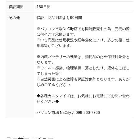
保証期間
180日間
その他
保証：商品到着より90日間
※パソコン市場NsCity店でも同時販売中の為、完売の際
は何卒ご了承願います。
※中古商品は使用状況や経年劣化により、多少の傷、使
用感等がございます。
※内蔵バッテリーの残量は、消耗品のため保証対象外と
なります。
※ウイルス感染、物理破損（落としたり、液体をこぼし
てしまった等）
※自然災害による故障も保証対象外となります。あらか
じめご了承ください。
◆各種カスタマイズは、お気軽にお電話にてお問い合わ
せください◆
パソコン市場 NsCity店 099-260-7766