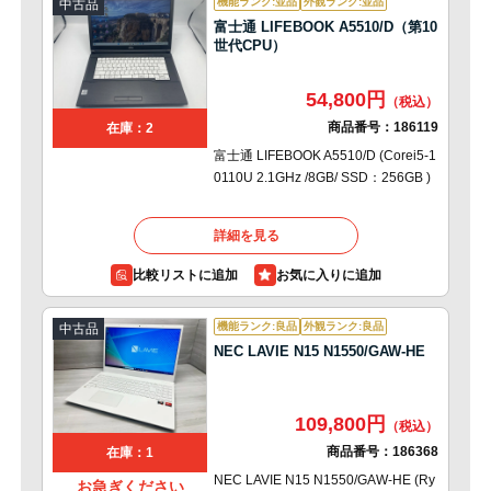
機能ランク:並品
外観ランク:並品
中古品
富士通 LIFEBOOK A5510/D（第10
世代CPU）
54,800円
商品番号：
186119
在庫：2
富士通 LIFEBOOK A5510/D (Corei5-1
0110U 2.1GHz /8GB/ SSD：256GB )
詳細を見る
比較リストに追加
機能ランク:良品
外観ランク:良品
中古品
NEC LAVIE N15 N1550/GAW-HE
109,800円
商品番号：
186368
在庫：1
NEC LAVIE N15 N1550/GAW-HE (Ry
お急ぎください