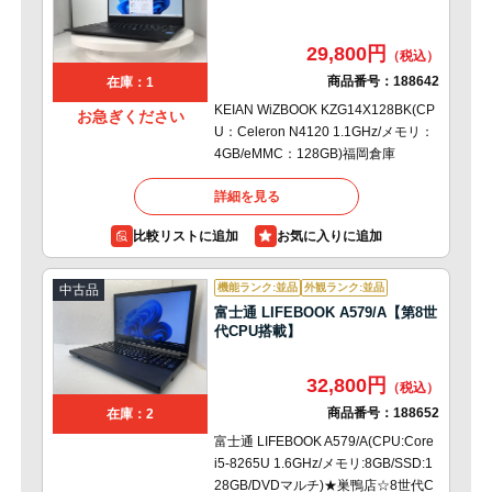
29,800円
商品番号：
188642
在庫：1
KEIAN WiZBOOK KZG14X128BK(CP
お急ぎください
U：Celeron N4120 1.1GHz/メモリ：
4GB/eMMC：128GB)福岡倉庫
詳細を見る
比較リストに追加
機能ランク:並品
外観ランク:並品
中古品
富士通 LIFEBOOK A579/A【第8世
代CPU搭載】
32,800円
商品番号：
188652
在庫：2
富士通 LIFEBOOK A579/A(CPU:Core
i5-8265U 1.6GHz/メモリ:8GB/SSD:1
28GB/DVDマルチ)★巣鴨店☆8世代C