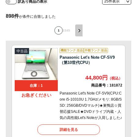
訳あり商品の表示
898
件
が条件に合致しました
1
2
3
4
5
機能ランク:並品
外観ランク:並品
中古品
Panasonic Let's Note CF-SV9
（第10世代CPU）
44,800円
商品番号：
181872
在庫：1
Panasonic Let's Note CF-SV9(CPU:C
お急ぎください
ore i5-10310U 1.7GHz/メモリ: 8GB/S
SD: 256GB/DVDマルチ)★巣鴨店☆買
替応援SALE★DVDドライブ内蔵・人
気の高性能Let's Noteが入荷しました♪
詳細を見る