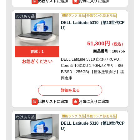
比較リストに追加
機能ランク:良品
外観ランク:訳あり品
わけあり品
DELL Latitude 5310（第10世代CP
U）
51,300円
商品番号：
188756
在庫：1
DELL Latitude 5310 (訳あり)(CPU：
お急ぎください
Core i5 10310U 1.7GHz/メモリ：8G
B/SSD：256GB) 【筐体塗装剥げ】福
岡倉庫
詳細を見る
比較リストに追加
機能ランク:良品
外観ランク:訳あり品
わけあり品
DELL Latitude 5310（第10世代CP
U）