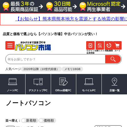
品質と価格で選ぶなら【パソコン市場】中古パソコンが安い！
ログイン
比較リスト
閲覧履歴
カート
会員登録
人気ページ
2020年以降（10世代前後）
メモリ16GB
ノートPC
デスクトップPC
Office搭載PC
モバイルPC
店舗一覧
ノートパソコン
新着順
価格順
並べ替え：