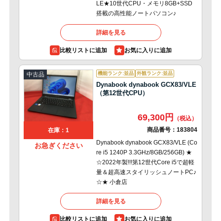
LE★10世代CPU・メモリ8GB+SSD
搭載の高性能ノートパソコン♪
詳細を見る
比較リストに追加
機能ランク:並品
外観ランク:並品
中古品
Dynabook dynabook GCX83/VLE
（第12世代CPU）
69,300円
商品番号：
183804
在庫：1
Dynabook dynabook GCX83/VLE (Co
お急ぎください
re i5 1240P 3.3GHz/8GB/256GB) ★
☆2022年製!!!第12世代Core i5で超軽
量＆超高速スタイリッシュノートPC♪
☆★ 小倉店
詳細を見る
比較リストに追加