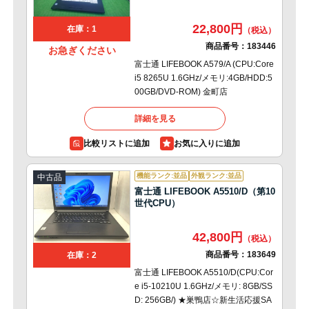
22,800円
在庫：1
商品番号：
183446
お急ぎください
富士通 LIFEBOOK A579/A (CPU:Core
i5 8265U 1.6GHz/メモリ:4GB/HDD:5
00GB/DVD-ROM) 金町店
詳細を見る
比較リストに追加
機能ランク:並品
外観ランク:並品
中古品
富士通 LIFEBOOK A5510/D（第10
世代CPU）
42,800円
商品番号：
183649
在庫：2
富士通 LIFEBOOK A5510/D(CPU:Cor
e i5-10210U 1.6GHz/メモリ: 8GB/SS
D: 256GB/) ★巣鴨店☆新生活応援SA