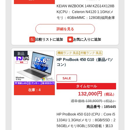
KEIAN WiZBOOK 14M KZG14X128B
K(CPU： Celeron N4120 1.1GHz/メ
モリ：4GB/eMMC：128GB)福岡倉庫
詳細を見る
比較リストに追加
機能ランク:良品
外観ランク:良品
新品
HP ProBook 450 G10（新品パソ
コン）
タイムセール
在庫：4
132,000円
通常価格 138,800円
商品番号：
185445
HP ProBook 450 G10 (CPU：Core i5
1334U 1.3GHz/メモリ：8GB/SSD：2
56GB)メモリ8GBにSSD搭載！第13