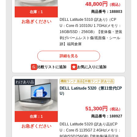
48,800円
商品番号：
188803
在庫：1
DELL Latitude 5310 (訳あり)（CP
お急ぎください
U：Core i5 10310U 1.7GHz/メモリ：
16GB/SSD：256GB）【筐体傷・塗装
剥げ/パームレスト傷/底面傷・シール
跡】福岡倉庫
詳細を見る
比較リストに追加
機能ランク:並品
外観ランク:訳あり品
わけあり品
DELL Latitude 5320（第11世代CP
U）
51,300円
商品番号：
188927
在庫：1
DELL Latitude 5320 (訳あり品)(CP
お急ぎください
U：Core i5 1135G7 2.4GHz/メモリ：
8GB/SSD256GB)【筐体傷/液晶圧迫