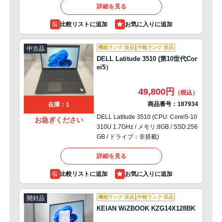
詳細を見る
比較リストに追加
機能ランク:並品
外観ランク:並品
中古品
DELL Latitude 3510 (第10世代Cor
ei5）
49,800円
商品番号：
187934
在庫：1
DELL Latitude 3510 (CPU: Corei5-10
お急ぎください
310U 1.7GHz / メモリ:8GB / SSD:256
GB / ドライブ：非搭載)
詳細を見る
比較リストに追加
機能ランク:並品
外観ランク:並品
開封品
KEIAN WiZBOOK KZG14X128BK