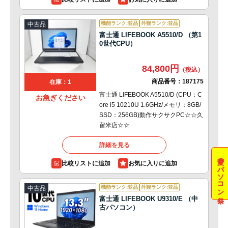
機能ランク:並品
外観ランク:並品
中古品
富士通 LIFEBOOK A5510/D （第1
0世代CPU）
84,800円
商品番号：
187175
在庫：1
富士通 LIFEBOOK A5510/D (CPU：C
お急ぎください
ore i5 10210U 1.6GHz/メモリ：8GB/
SSD：256GB)動作サクサクPC☆☆久
留米店☆☆
詳細を見る
夏のパソコン祭
比較リストに追加
機能ランク:並品
外観ランク:並品
中古品
富士通 LIFEBOOK U9310/E （中
古パソコン）