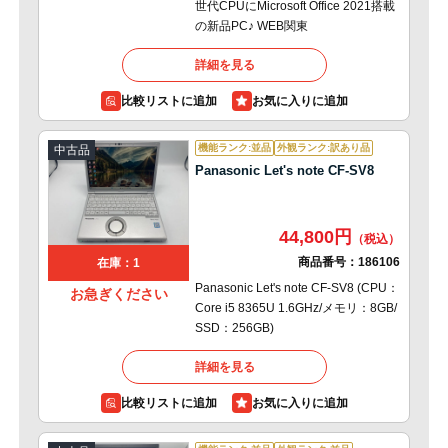
世代CPUにMicrosoft Office 2021搭載
の新品PC♪ WEB関東
詳細を見る
比較リストに追加
機能ランク:並品
外観ランク:訳あり品
中古品
Panasonic Let's note CF-SV8
44,800円
商品番号：
186106
在庫：1
Panasonic Let's note CF-SV8 (CPU：
お急ぎください
Core i5 8365U 1.6GHz/メモリ：8GB/
SSD：256GB)
詳細を見る
比較リストに追加