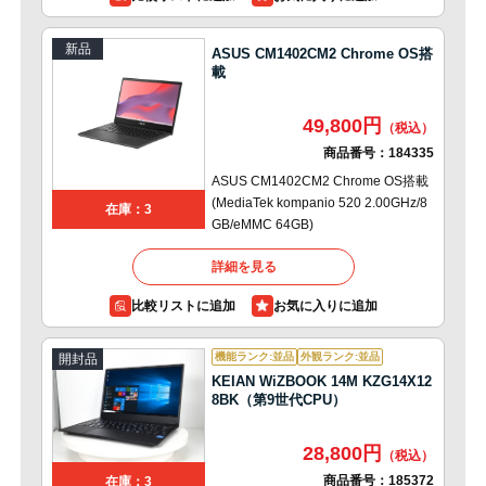
新品
ASUS CM1402CM2 Chrome OS搭
載
49,800円
商品番号：
184335
ASUS CM1402CM2 Chrome OS搭載
(MediaTek kompanio 520 2.00GHz/8
在庫：3
GB/eMMC 64GB)
詳細を見る
比較リストに追加
機能ランク:並品
外観ランク:並品
開封品
KEIAN WiZBOOK 14M KZG14X12
8BK（第9世代CPU）
28,800円
商品番号：
185372
在庫：3