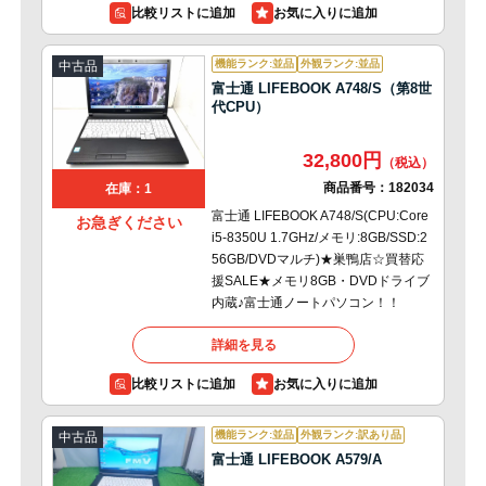
比較リストに追加
機能ランク:並品
外観ランク:並品
中古品
富士通 LIFEBOOK A748/S（第8世
代CPU）
32,800円
商品番号：
182034
在庫：1
富士通 LIFEBOOK A748/S(CPU:Core
お急ぎください
i5-8350U 1.7GHz/メモリ:8GB/SSD:2
56GB/DVDマルチ)★巣鴨店☆買替応
援SALE★メモリ8GB・DVDドライブ
内蔵♪富士通ノートパソコン！！
詳細を見る
比較リストに追加
機能ランク:並品
外観ランク:訳あり品
中古品
富士通 LIFEBOOK A579/A