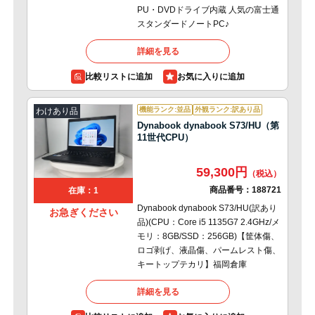
PU・DVDドライブ内蔵 人気の富士通
スタンダードノートPC♪
詳細を見る
比較リストに追加
機能ランク:並品
外観ランク:訳あり品
わけあり品
Dynabook dynabook S73/HU（第
11世代CPU）
59,300円
商品番号：
188721
在庫：1
Dynabook dynabook S73/HU(訳あり
お急ぎください
品)(CPU：Core i5 1135G7 2.4GHz/メ
モリ：8GB/SSD：256GB)【筐体傷、
ロゴ剥げ、液晶傷、パームレスト傷、
キートップテカリ】福岡倉庫
詳細を見る