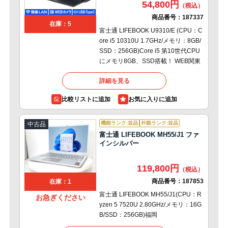
54,800円
商品番号：
187337
在庫：5
富士通 LIFEBOOK U9310/E (CPU：C
ore i5 10310U 1.7GHz/メモリ：8GB/
SSD：256GB)Core i5 第10世代CPU
にメモリ8GB、SSD搭載！ WEB関東
詳細を見る
比較リストに追加
機能ランク:並品
外観ランク:並品
中古品
富士通 LIFEBOOK MH55/J1 ファ
インシルバー
119,800円
商品番号：
187853
在庫：1
富士通 LIFEBOOK MH55/J1(CPU：R
お急ぎください
yzen 5 7520U 2.80GHz/メモリ：16G
B/SSD：256GB)福岡