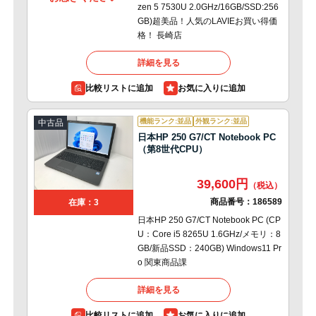
zen 5 7530U 2.0GHz/16GB/SSD:256
GB)超美品！人気のLAVIEお買い得価
格！ 長崎店
詳細を見る
比較リストに追加
機能ランク:並品
外観ランク:並品
中古品
日本HP 250 G7/CT Notebook PC
（第8世代CPU）
39,600円
商品番号：
186589
在庫：3
日本HP 250 G7/CT Notebook PC (CP
U：Core i5 8265U 1.6GHz/メモリ：8
GB/新品SSD：240GB) Windows11 Pr
o 関東商品課
詳細を見る
比較リストに追加