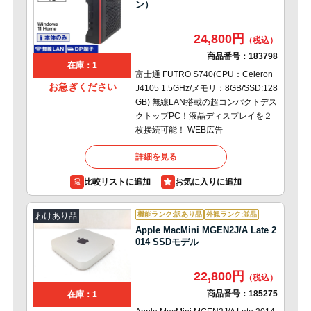
ン）
24,800円
商品番号：
183798
在庫：1
富士通 FUTRO S740(CPU：Celeron
お急ぎください
J4105 1.5GHz/メモリ：8GB/SSD:128
GB) 無線LAN搭載の超コンパクトデス
クトップPC！液晶ディスプレイを２
枚接続可能！ WEB広告
詳細を見る
比較リストに追加
機能ランク:訳あり品
外観ランク:並品
わけあり品
Apple MacMini MGEN2J/A Late 2
014 SSDモデル
22,800円
商品番号：
185275
在庫：1