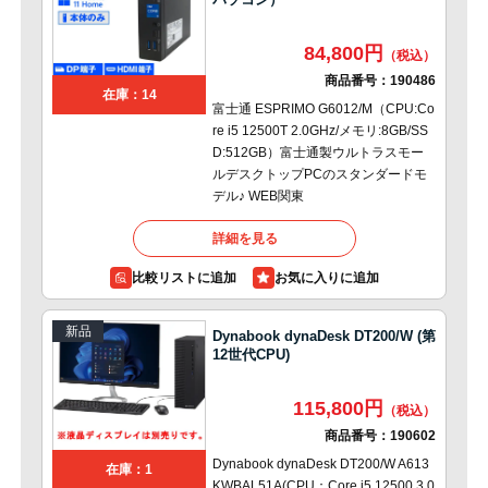
84,800円
商品番号：
190486
在庫：14
富士通 ESPRIMO G6012/M（CPU:Co
re i5 12500T 2.0GHz/メモリ:8GB/SS
D:512GB）富士通製ウルトラスモー
ルデスクトップPCのスタンダードモ
デル♪ WEB関東
詳細を見る
比較リストに追加
新品
Dynabook dynaDesk DT200/W (第
12世代CPU)
115,800円
商品番号：
190602
Dynabook dynaDesk DT200/W A613
在庫：1
KWBAL51A(CPU：Core i5 12500 3.0