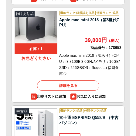
機能ランク:軽微訳あり品
外観ランク:並品
わけあり品
Apple mac mini 2018（第8世代C
PU）
39,800円
商品番号：
178652
在庫：1
Apple mac mini 2018（訳あり）(CP
お急ぎください
U：i3 8100B 3.6GHz/メモリ：16GB/
SSD：256GB/OS：Sequoia) 福岡倉
庫◇
詳細を見る
比較リストに追加
機能ランク:並品
外観ランク:並品
中古品
富士通 ESPRIMO Q558/B （中古
パソコン）