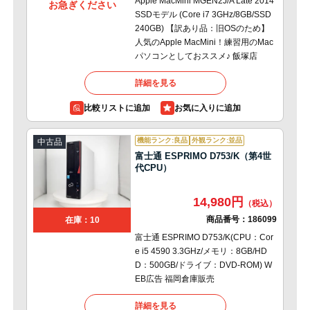
Apple MacMini MGEN2J/A Late 2014
お急ぎください
SSDモデル (Core i7 3GHz/8GB/SSD
240GB) 【訳あり品：旧OSのため】
人気のApple MacMini！練習用のMac
パソコンとしておススメ♪ 飯塚店
詳細を見る
比較リストに追加
機能ランク:良品
外観ランク:並品
中古品
富士通 ESPRIMO D753/K（第4世
代CPU）
14,980円
商品番号：
186099
在庫：10
富士通 ESPRIMO D753/K(CPU：Cor
e i5 4590 3.3GHz/メモリ：8GB/HD
D：500GB/ドライブ：DVD-ROM) W
EB広告 福岡倉庫販売
詳細を見る