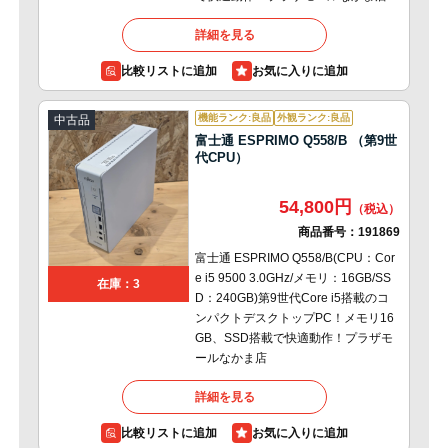
詳細を見る
比較リストに追加
機能ランク:良品
外観ランク:良品
中古品
富士通 ESPRIMO Q558/B （第9世
代CPU）
54,800円
商品番号：
191869
富士通 ESPRIMO Q558/B(CPU：Cor
e i5 9500 3.0GHz/メモリ：16GB/SS
在庫：3
D：240GB)第9世代Core i5搭載のコ
ンパクトデスクトップPC！メモリ16
GB、SSD搭載で快適動作！プラザモ
ールなかま店
詳細を見る
比較リストに追加