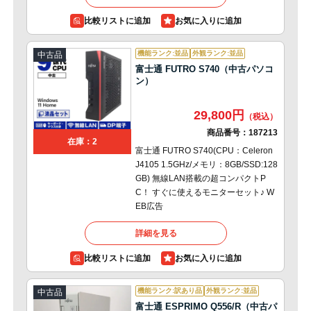
比較リストに追加
機能ランク:並品
外観ランク:並品
中古品
富士通 FUTRO S740（中古パソコ
ン）
29,800円
商品番号：
187213
在庫：2
富士通 FUTRO S740(CPU：Celeron
J4105 1.5GHz/メモリ：8GB/SSD:128
GB) 無線LAN搭載の超コンパクトP
C！ すぐに使えるモニターセット♪ W
EB広告
詳細を見る
比較リストに追加
機能ランク:訳あり品
外観ランク:並品
中古品
富士通 ESPRIMO Q556/R（中古パ