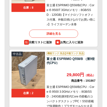
富士通 ESPRIMO Q558/B(CPU：Cor
在庫：8
e i5 9500T 3GHz/メモリ：8GB/SS
D：120GB)【マイクロソフトオフィ
ス付属、外観日焼けなのでお買い得に
♪】ライフガーデン水巻
詳細を見る
比較リストに追加
機能ランク:良品
外観ランク:良品
中古品
富士通 ESPRIMO Q558/B （第9世
代CPU）
29,800円
商品番号：
191867
富士通 ESPRIMO Q558/B(CPU：Cor
e i5 9500 3.0GHz/メモリ：8GB/SS
在庫：2
D：240GB)第9世代Core i5搭載のコ
ンパクトデスクトップPC！SSD搭載
で快適動作！プラザモールなかま店