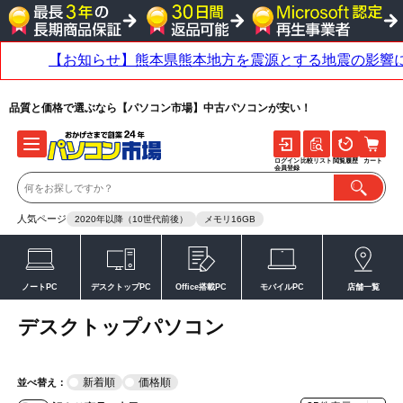
品質と価格で選ぶなら【パソコン市場】中古パソコンが安い！
ログイン
比較リスト
閲覧履歴
カート
会員登録
人気ページ
2020年以降（10世代前後）
メモリ16GB
ノートPC
デスクトップPC
Office搭載PC
モバイルPC
店舗一覧
デスクトップパソコン
新着順
価格順
並べ替え：