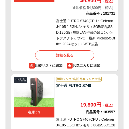
49,800円
通常価格 54,800円
商品番号：
181731
富士通 FUTRO S740(CPU：Celeron
J4105 1.5GHz/メモリ：8GB/新品SS
D:120GB) 無線LAN搭載の超コンパク
トデスクトップPC！最新 Microsoft Of
fice 2024セット♪ WEB広告
詳細を見る
比較リストに追加
機能ランク:並品
外観ランク:並品
中古品
富士通 FUTRO S740
19,800円
商品番号：
183557
在庫：9
富士通 FUTRO S740 (CPU：Celeron
J4105 1.5GHz/メモリ：8GB/SSD:128