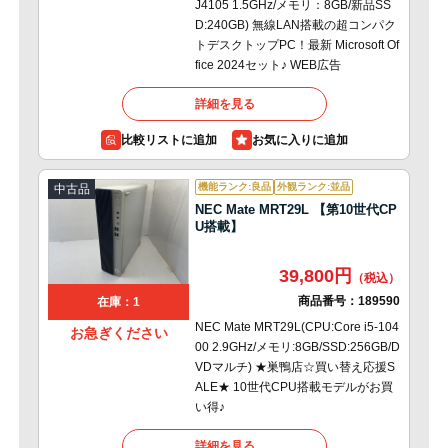
J4105 1.5GHz/メモリ：8GB/新品SS
D:240GB) 無線LAN搭載の超コンパク
トデスクトップPC！最新 Microsoft Of
fice 2024セット♪ WEB広告
詳細を見る
比較リストに追加
機能ランク:良品
外観ランク:並品
中古品
NEC Mate MRT29L 【第10世代CP
U搭載】
39,800円
商品番号：
189590
在庫：1
NEC Mate MRT29L(CPU:Core i5-104
お急ぎください
00 2.9GHz/メモリ:8GB/SSD:256GB/D
VDマルチ) ★巣鴨店☆買い替え応援S
ALE★ 10世代CPU搭載モデルがお買
い得♪
詳細を見る