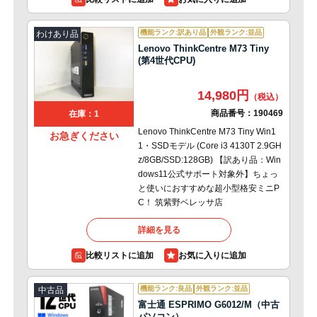
機能ランク:訳あり品
外観ランク:並品
わけあり品
Lenovo ThinkCentre M73 Tiny
(第4世代CPU)
14,980円
商品番号：
190469
在庫：1
Lenovo ThinkCentre M73 Tiny Win1
お急ぎください
1・SSDモデル (Core i3 4130T 2.9GH
z/8GB/SSD:128GB) 【訳あり品：Win
dows11公式サポート対象外】ちょっ
と使いにおすすめな超小型格安ミニP
C！ 筑紫野ベレッサ店
詳細を見る
比較リストに追加
機能ランク:良品
外観ランク:並品
中古品
富士通 ESPRIMO G6012/M（中古
パソコン）