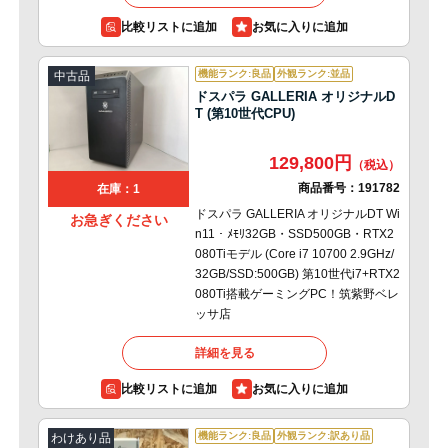
比較リストに追加
機能ランク:良品
外観ランク:並品
中古品
ドスパラ GALLERIA オリジナルD
T (第10世代CPU)
129,800円
商品番号：
191782
在庫：1
ドスパラ GALLERIA オリジナルDT Wi
お急ぎください
n11・ﾒﾓﾘ32GB・SSD500GB・RTX2
080Tiモデル (Core i7 10700 2.9GHz/
32GB/SSD:500GB) 第10世代i7+RTX2
080Ti搭載ゲーミングPC！筑紫野ベレ
ッサ店
詳細を見る
比較リストに追加
機能ランク:良品
外観ランク:訳あり品
わけあり品