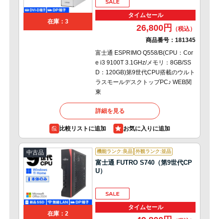
タイムセール
在庫：3
26,800円
商品番号：
181345
富士通 ESPRIMO Q558/B(CPU：Cor
e i3 9100T 3.1GHz/メモリ：8GB/SS
D：120GB)第9世代CPU搭載のウルト
ラスモールデスクトップPC♪ WEB関
東
詳細を見る
比較リストに追加
機能ランク:良品
外観ランク:並品
中古品
富士通 FUTRO S740（第9世代CP
U）
タイムセール
在庫：2