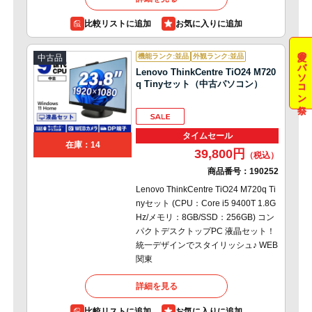
比較リストに追加
夏のパソコン祭
機能ランク:並品
外観ランク:並品
中古品
Lenovo ThinkCentre TiO24 M720
q Tinyセット（中古パソコン）
タイムセール
在庫：14
39,800円
商品番号：
190252
Lenovo ThinkCentre TiO24 M720q Ti
nyセット (CPU：Core i5 9400T 1.8G
Hz/メモリ：8GB/SSD：256GB) コン
パクトデスクトップPC 液晶セット！
統一デザインでスタイリッシュ♪ WEB
関東
詳細を見る
比較リストに追加