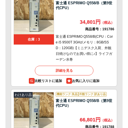
富士通 ESPRIMO Q558/B（第9世
代CPU）
34,801円
商品番号：
191786
富士通 ESPRIMO Q558/B(CPU：Cor
在庫：3
e i5 9500T 3GHz/メモリ：8GB/SS
D：120GB)【ミニデスク入荷、外観
日焼けなのでお買い得に♪】ライフガ
ーデン水巻
詳細を見る
比較リストに追加
機能ランク:良品
外観ランク:訳あり品
わけあり品
富士通 ESPRIMO Q558/B（第9世
代CPU）
66,801円
商品番号：
191788