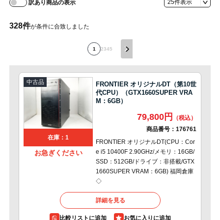
訳あり商品の表示
328
件
が条件に合致しました
1
2
3
4
5
中古品
FRONTIER オリジナルDT（第10世
代CPU）（GTX1660SUPER VRA
M：6GB）
79,800円
商品番号：
176761
在庫：1
FRONTIER オリジナルDT(CPU：Cor
e i5 10400F 2.90GHz/メモリ：16GB/
お急ぎください
SSD：512GB/ドライブ：非搭載/GTX
1660SUPER VRAM：6GB) 福岡倉庫
◇
詳細を見る
比較リストに追加