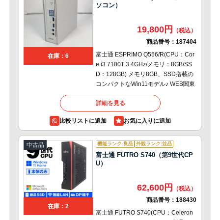
ソコン）
19,800円
商品番号：
187404
富士通 ESPRIMO Q556/R(CPU：Cor
在庫：6
e i3 7100T 3.4GHz/メモリ：8GB/SS
D：128GB) メモリ8GB、SSD搭載の
コンパクトなWin11モデル♪ WEB関東
詳細を見る
比較リストに追加
機能ランク:良品
外観ランク:並品
中古品
富士通 FUTRO S740（第9世代CP
U）
62,600円
商品番号：
188430
在庫：2
富士通 FUTRO S740(CPU：Celeron