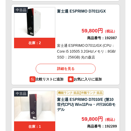
中古品
富士通 ESPRIMO D7011/GX
59,800円
商品番号：
192087
在庫：2
富士通 ESPRIMO D7011/GX (CPU：
Core i5 10505 3.2GHz/メモリ：8GB/
SSD：256GB) 光の森店
詳細を見る
比較リストに追加
機能ランク:並品
外観ランク:並品
中古品
富士通 ESPRIMO D7010/E (第10
世代CPU) Win11Pro・ﾒﾓﾘ16GBモ
デル
59,800円
商品番号：
192289
在庫：1