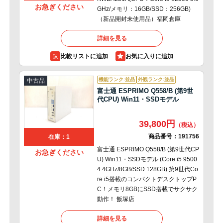
お急ぎください
GHz/メモリ：16GB/SSD：256GB)
（新品開封未使用品）福岡倉庫
詳細を見る
比較リストに追加
機能ランク:並品
外観ランク:並品
中古品
富士通 ESPRIMO Q558/B (第9世
代CPU) Win11・SSDモデル
39,800円
商品番号：
191756
在庫：1
富士通 ESPRIMO Q558/B (第9世代CP
お急ぎください
U) Win11・SSDモデル (Core i5 9500
4.4GHz/8GB/SSD 128GB) 第9世代Co
re i5搭載のコンパクトデスクトップP
C！メモリ8GBにSSD搭載でサクサク
動作！ 飯塚店
詳細を見る