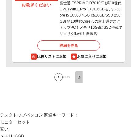
富士通 ESPRIMO D7010/E (第10世代
お急ぎください
CPU) Win11Pro・ﾒﾓﾘ16GBモデル (C
ore i5 10500 4.5GHz/16GB/SSD 256
GB) 第10世代Core i5の富士通デスク
トップPC！メモリ16GBにSSD搭載で
サクサク動作！ 飯塚店
詳細を見る
比較リストに追加
1
2
3
4
5
デスクトップパソコン 関連キーワード：
モニターセット
安い
メモリ16GB