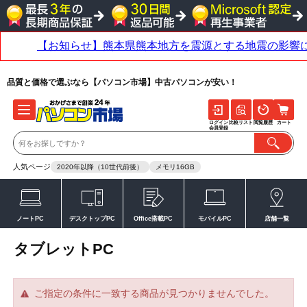
品質と価格で選ぶなら【パソコン市場】中古パソコンが安い！
ログイン
比較リスト
閲覧履歴
カート
会員登録
人気ページ
2020年以降（10世代前後）
メモリ16GB
ノートPC
デスクトップPC
Office搭載PC
モバイルPC
店舗一覧
タブレットPC
ご指定の条件に一致する商品が見つかりませんでした。