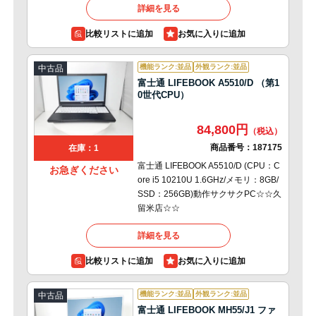
詳細を見る
比較リストに追加
機能ランク:並品
外観ランク:並品
中古品
富士通 LIFEBOOK A5510/D （第1
0世代CPU）
84,800円
商品番号：
187175
在庫：1
富士通 LIFEBOOK A5510/D (CPU：C
お急ぎください
ore i5 10210U 1.6GHz/メモリ：8GB/
SSD：256GB)動作サクサクPC☆☆久
留米店☆☆
詳細を見る
比較リストに追加
機能ランク:並品
外観ランク:並品
中古品
富士通 LIFEBOOK MH55/J1 ファ