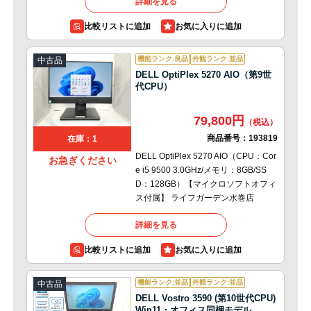
詳細を見る
比較リストに追加
機能ランク:良品
外観ランク:並品
中古品
DELL OptiPlex 5270 AIO（第9世
代CPU）
79,800円
商品番号：
193819
在庫：1
DELL OptiPlex 5270 AIO（CPU：Cor
お急ぎください
e i5 9500 3.0GHz/メモリ：8GB/SS
D：128GB）【マイクロソフトオフィ
ス付属】 ライフガーデン水巻店
詳細を見る
比較リストに追加
機能ランク:並品
外観ランク:並品
中古品
DELL Vostro 3590 (第10世代CPU)
Win11・オフィス同梱モデル