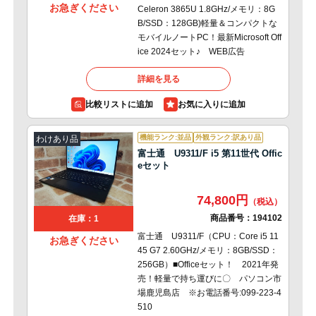
お急ぎください
Celeron 3865U 1.8GHz/メモリ：8G
B/SSD：128GB)軽量＆コンパクトな
モバイルノートPC！最新Microsoft Off
ice 2024セット♪ WEB広告
詳細を見る
比較リストに追加
機能ランク:並品
外観ランク:訳あり品
わけあり品
富士通 U9311/F i5 第11世代 Offic
eセット
74,800円
商品番号：
194102
在庫：1
富士通 U9311/F（CPU：Core i5 11
お急ぎください
45 G7 2.60GHz/メモリ：8GB/SSD：
256GB）■Officeセット！ 2021年発
売！軽量で持ち運びに〇 パソコン市
場鹿児島店 ※お電話番号:099-223-4
510