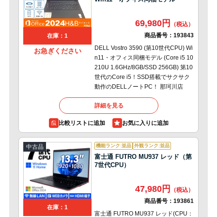
69,980円
商品番号：
193843
在庫：1
DELL Vostro 3590 (第10世代CPU) Wi
お急ぎください
n11・オフィス同梱モデル (Core i5 10
210U 1.6GHz/8GB/SSD 256GB) 第10
世代のCore i5！SSD搭載でサクサク
動作のDELLノートPC！ 那珂川店
詳細を見る
比較リストに追加
機能ランク:並品
外観ランク:並品
中古品
富士通 FUTRO MU937 レッド（第
7世代CPU）
47,980円
商品番号：
193861
在庫：1
富士通 FUTRO MU937 レッド(CPU：