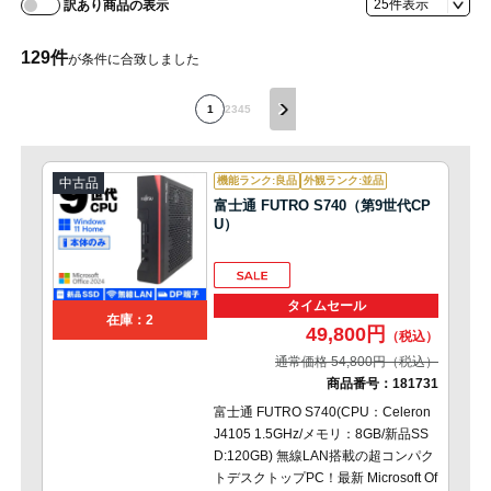
訳あり商品の表示
129
件
が条件に合致しました
1
2
3
4
5
機能ランク:良品
外観ランク:並品
中古品
富士通 FUTRO S740（第9世代CP
U）
タイムセール
在庫：2
49,800円
通常価格 54,800円
商品番号：
181731
富士通 FUTRO S740(CPU：Celeron
J4105 1.5GHz/メモリ：8GB/新品SS
D:120GB) 無線LAN搭載の超コンパク
トデスクトップPC！最新 Microsoft Of