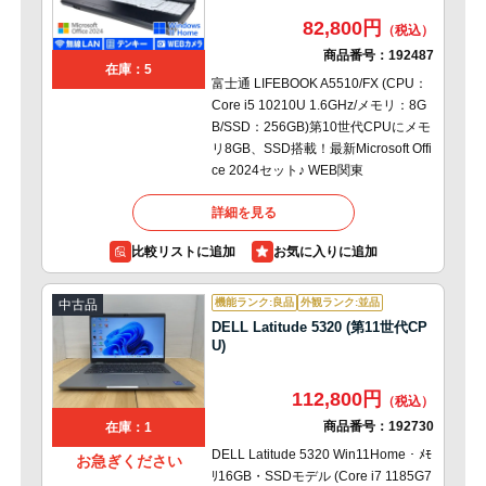
82,800円
商品番号：
192487
在庫：5
富士通 LIFEBOOK A5510/FX (CPU：
Core i5 10210U 1.6GHz/メモリ：8G
B/SSD：256GB)第10世代CPUにメモ
リ8GB、SSD搭載！最新Microsoft Offi
ce 2024セット♪ WEB関東
詳細を見る
比較リストに追加
機能ランク:良品
外観ランク:並品
中古品
DELL Latitude 5320 (第11世代CP
U)
112,800円
商品番号：
192730
在庫：1
DELL Latitude 5320 Win11Home・ﾒﾓ
お急ぎください
ﾘ16GB・SSDモデル (Core i7 1185G7