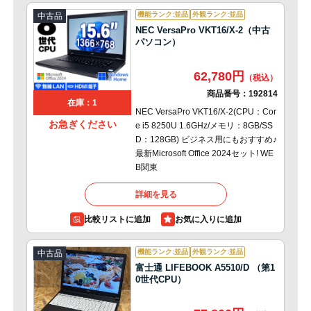
機能ランク:並品
外観ランク:並品
中古品
NEC VersaPro VKT16/X-2（中古
パソコン）
62,780円
商品番号：
192814
在庫：1
NEC VersaPro VKT16/X-2(CPU：Cor
お急ぎください
e i5 8250U 1.6GHz/メモリ：8GB/SS
D：128GB) ビジネス用にもおすすめ♪
最新Microsoft Office 2024セット! WE
B関東
詳細を見る
比較リストに追加
機能ランク:並品
外観ランク:並品
中古品
富士通 LIFEBOOK A5510/D （第1
0世代CPU）