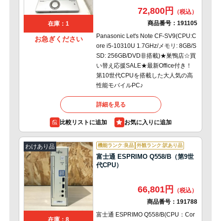
72,800円
商品番号：
191105
在庫：1
Panasonic Let's Note CF-SV9(CPU:C
お急ぎください
ore i5-10310U 1.7GHz/メモリ: 8GB/S
SD: 256GB/DVD非搭載)★巣鴨店☆買
い替え応援SALE★最新Office付き！
第10世代CPUを搭載した大人気の高
性能モバイルPC♪
詳細を見る
比較リストに追加
機能ランク:良品
外観ランク:訳あり品
わけあり品
富士通 ESPRIMO Q558/B（第9世
代CPU）
66,801円
商品番号：
191788
富士通 ESPRIMO Q558/B(CPU：Cor
在庫：8