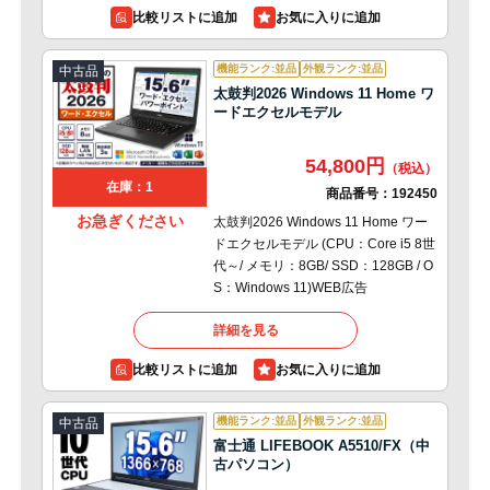
比較リストに追加
機能ランク:並品
外観ランク:並品
中古品
太鼓判2026 Windows 11 Home ワ
ードエクセルモデル
54,800円
在庫：1
商品番号：
192450
お急ぎください
太鼓判2026 Windows 11 Home ワー
ドエクセルモデル (CPU：Core i5 8世
代～/ メモリ：8GB/ SSD：128GB / O
S：Windows 11)WEB広告
詳細を見る
比較リストに追加
機能ランク:並品
外観ランク:並品
中古品
富士通 LIFEBOOK A5510/FX（中
古パソコン）