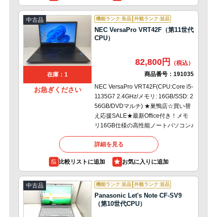
機能ランク:良品
外観ランク:並品
中古品
NEC VersaPro VRT42F（第11世代
CPU）
82,800円
商品番号：
191035
在庫：1
NEC VersaPro VRT42F(CPU:Core i5-
お急ぎください
1135G7 2.4GHz/メモリ: 16GB/SSD: 2
56GB/DVDマルチ) ★巣鴨店☆買い替
え応援SALE★最新Office付き！メモ
リ16GB仕様の高性能ノートパソコン♪
詳細を見る
比較リストに追加
機能ランク:並品
外観ランク:並品
中古品
Panasonic Let's Note CF-SV9
（第10世代CPU）