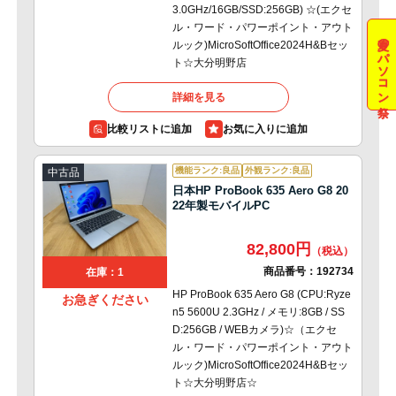
3.0GHz/16GB/SSD:256GB) ☆(エクセ
ル・ワード・パワーポイント・アウト
夏のパソコン祭
ルック)MicroSoftOffice2024H&Bセッ
ト☆大分明野店
詳細を見る
比較リストに追加
機能ランク:良品
外観ランク:良品
中古品
日本HP ProBook 635 Aero G8 20
22年製モバイルPC
82,800円
商品番号：
192734
在庫：1
HP ProBook 635 Aero G8 (CPU:Ryze
お急ぎください
n5 5600U 2.3GHz / メモリ:8GB / SS
D:256GB / WEBカメラ)☆（エクセ
ル・ワード・パワーポイント・アウト
ルック)MicroSoftOffice2024H&Bセッ
ト☆大分明野店☆