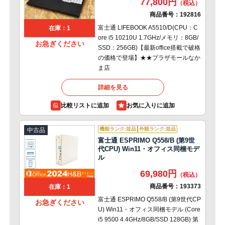
77,800円
商品番号：
192816
富士通 LIFEBOOK A5510/D(CPU：C
在庫：1
ore i5 10210U 1.7GHz/メモリ：8GB/
お急ぎください
SSD：256GB)【最新office搭載で破格
の価格で登場】★★プラザモールなか
ま店
詳細を見る
比較リストに追加
機能ランク:並品
外観ランク:並品
中古品
富士通 ESPRIMO Q558/B (第9世
代CPU) Win11・オフィス同梱モデ
ル
69,980円
商品番号：
193373
在庫：1
富士通 ESPRIMO Q558/B (第9世代CP
お急ぎください
U) Win11・オフィス同梱モデル (Core
i5 9500 4.4GHz/8GB/SSD 128GB) 第