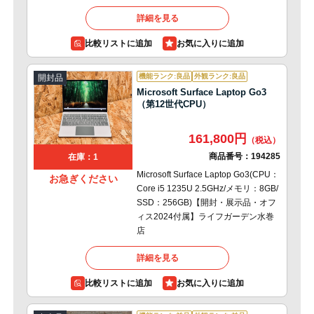
詳細を見る
比較リストに追加
機能ランク:良品
外観ランク:良品
開封品
Microsoft Surface Laptop Go3
（第12世代CPU）
161,800円
商品番号：
194285
在庫：1
Microsoft Surface Laptop Go3(CPU：
お急ぎください
Core i5 1235U 2.5GHz/メモリ：8GB/
SSD：256GB)【開封・展示品・オフ
ィス2024付属】ライフガーデン水巻
店
詳細を見る
比較リストに追加