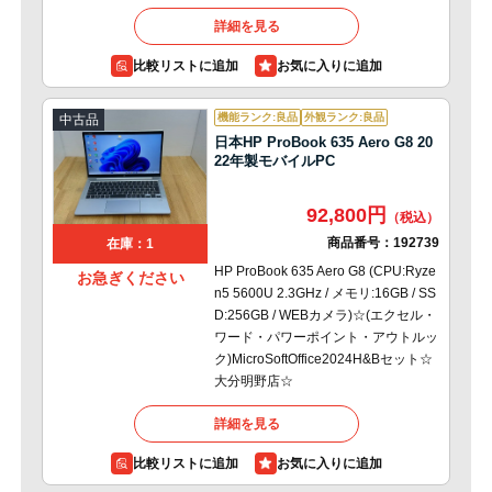
詳細を見る
比較リストに追加
機能ランク:良品
外観ランク:良品
中古品
日本HP ProBook 635 Aero G8 20
22年製モバイルPC
92,800円
商品番号：
192739
在庫：1
HP ProBook 635 Aero G8 (CPU:Ryze
お急ぎください
n5 5600U 2.3GHz / メモリ:16GB / SS
D:256GB / WEBカメラ)☆(エクセル・
ワード・パワーポイント・アウトルッ
ク)MicroSoftOffice2024H&Bセット☆
大分明野店☆
詳細を見る
比較リストに追加