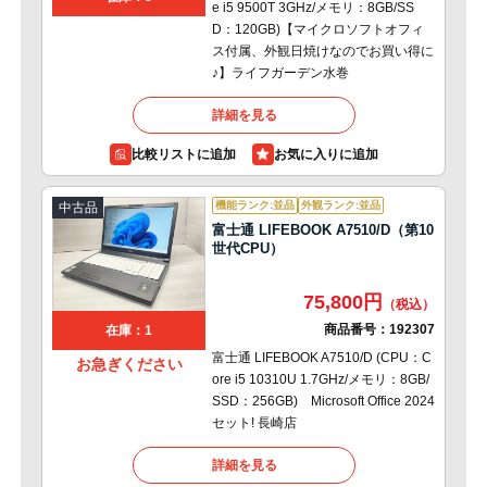
e i5 9500T 3GHz/メモリ：8GB/SS
D：120GB)【マイクロソフトオフィ
ス付属、外観日焼けなのでお買い得に
♪】ライフガーデン水巻
詳細を見る
比較リストに追加
機能ランク:並品
外観ランク:並品
中古品
富士通 LIFEBOOK A7510/D（第10
世代CPU）
75,800円
商品番号：
192307
在庫：1
富士通 LIFEBOOK A7510/D (CPU：C
お急ぎください
ore i5 10310U 1.7GHz/メモリ：8GB/
SSD：256GB) Microsoft Office 2024
セット! 長崎店
詳細を見る