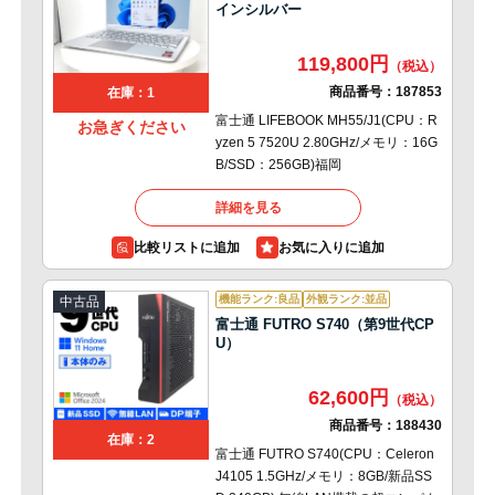
インシルバー
119,800円
商品番号：
187853
在庫：1
富士通 LIFEBOOK MH55/J1(CPU：R
お急ぎください
yzen 5 7520U 2.80GHz/メモリ：16G
B/SSD：256GB)福岡
詳細を見る
比較リストに追加
機能ランク:良品
外観ランク:並品
中古品
富士通 FUTRO S740（第9世代CP
U）
62,600円
商品番号：
188430
在庫：2
富士通 FUTRO S740(CPU：Celeron
J4105 1.5GHz/メモリ：8GB/新品SS