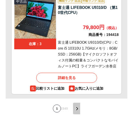
機能ランク:並品
外観ランク:並品
中古品
富士通 LIFEBOOK U9310/D （第1
0世代CPU）
79,800円
商品番号：
194418
富士通 LIFEBOOK U9310/D(CPU：C
在庫：3
ore i5 10310U 1.7GHz/メモリ：8GB/
SSD：256GB)【マイクロソフトオフ
ィス付属の軽量＆コンパクトなモバイ
ルノートPC】ライフガーデン水巻店
詳細を見る
比較リストに追加
1
2
3
4
5