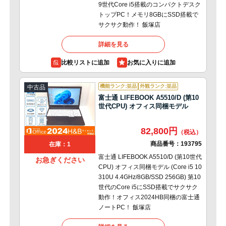
9世代Core i5搭載のコンパクトデスク
トップPC！メモリ8GBにSSD搭載で
サクサク動作！ 飯塚店
詳細を見る
比較リストに追加
機能ランク:並品
外観ランク:並品
中古品
富士通 LIFEBOOK A5510/D (第10
世代CPU) オフィス同梱モデル
82,800円
商品番号：
193795
在庫：1
富士通 LIFEBOOK A5510/D (第10世代
お急ぎください
CPU) オフィス同梱モデル (Core i5 10
310U 4.4GHz/8GB/SSD 256GB) 第10
世代のCore i5にSSD搭載でサクサク
動作！オフィス2024HB同梱の富士通
ノートPC！ 飯塚店