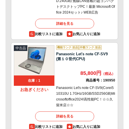
D:240GB) 無線LAN搭載の超コンパク
トデスクトップPC！最新 Microsoft Of
fice 2024セット♪ WEB広告
詳細を見る
比較リストに追加
機能ランク:並品
外観ランク:並品
中古品
Panasonic Let's note CF-SV9
(第１０世代CPU)
85,800円
商品番号：
190950
在庫：1
Panasonic Let's note CF-SV9(Corei5
お急ぎください
10310U 1.7GHz/16GB/SSD256GB)Mi
crosoftoffice2024!高性能PC！☆☆久
留米店☆☆
詳細を見る
比較リストに追加