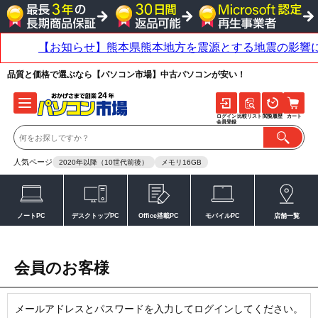
品質と価格で選ぶなら【パソコン市場】中古パソコンが安い！
ログイン
比較リスト
閲覧履歴
カート
会員登録
人気ページ
2020年以降（10世代前後）
メモリ16GB
ノートPC
デスクトップPC
Office搭載PC
モバイルPC
店舗一覧
会員のお客様
メールアドレスとパスワードを入力してログインしてください。