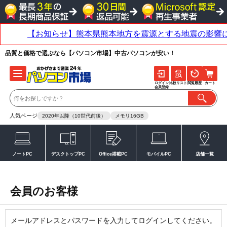
品質と価格で選ぶなら【パソコン市場】中古パソコンが安い！
ログイン
比較リスト
閲覧履歴
カート
会員登録
人気ページ
2020年以降（10世代前後）
メモリ16GB
ノートPC
デスクトップPC
Office搭載PC
モバイルPC
店舗一覧
会員のお客様
メールアドレスとパスワードを入力してログインしてください。