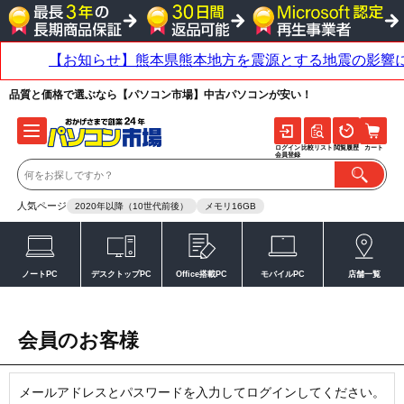
品質と価格で選ぶなら【パソコン市場】中古パソコンが安い！
ログイン
比較リスト
閲覧履歴
カート
会員登録
人気ページ
2020年以降（10世代前後）
メモリ16GB
ノートPC
デスクトップPC
Office搭載PC
モバイルPC
店舗一覧
会員のお客様
メールアドレスとパスワードを入力してログインしてください。