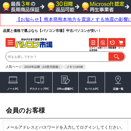
品質と価格で選ぶなら【パソコン市場】中古パソコンが安い！
ログイン
比較リスト
閲覧履歴
カート
会員登録
人気ページ
2020年以降（10世代前後）
メモリ16GB
ノートPC
デスクトップPC
Office搭載PC
モバイルPC
店舗一覧
会員のお客様
メールアドレスとパスワードを入力してログインしてください。