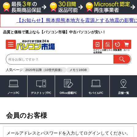
品質と価格で選ぶなら【パソコン市場】中古パソコンが安い！
ログイン
比較リスト
閲覧履歴
カート
会員登録
人気ページ
2020年以降（10世代前後）
メモリ16GB
ノートPC
デスクトップPC
Office搭載PC
モバイルPC
店舗一覧
会員のお客様
メールアドレスとパスワードを入力してログインしてください。