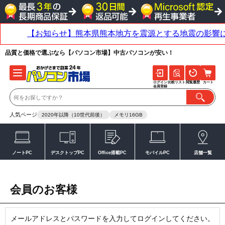
品質と価格で選ぶなら【パソコン市場】中古パソコンが安い！
ログイン
比較リスト
閲覧履歴
カート
会員登録
人気ページ
2020年以降（10世代前後）
メモリ16GB
ノートPC
デスクトップPC
Office搭載PC
モバイルPC
店舗一覧
会員のお客様
メールアドレスとパスワードを入力してログインしてください。