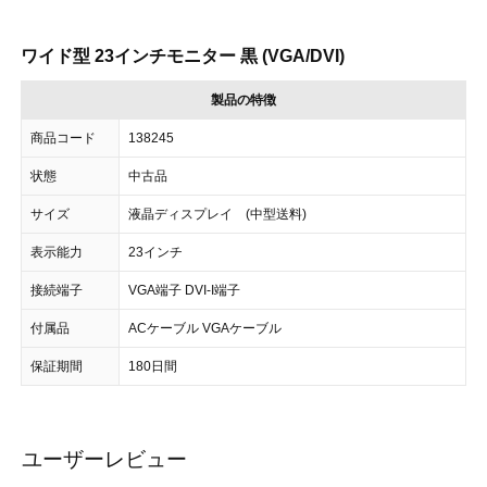
ワイド型 23インチモニター 黒 (VGA/DVI)
製品の特徴
商品コード
138245
状態
中古品
サイズ
液晶ディスプレイ (中型送料)
表示能力
23インチ
接続端子
VGA端子 DVI-I端子
付属品
ACケーブル VGAケーブル
保証期間
180日間
ユーザーレビュー