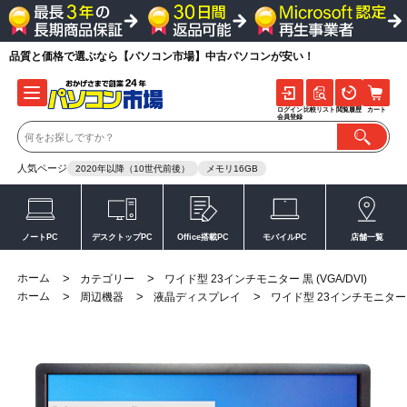
品質と価格で選ぶなら【パソコン市場】中古パソコンが安い！
ログイン
比較リスト
閲覧履歴
カート
会員登録
人気ページ
2020年以降（10世代前後）
メモリ16GB
ノートPC
デスクトップPC
Office搭載PC
モバイルPC
店舗一覧
ホーム
>
>
カテゴリー
ワイド型 23インチモニター 黒 (VGA/DVI)
ホーム
>
>
>
周辺機器
液晶ディスプレイ
ワイド型 23インチモニター 黒 