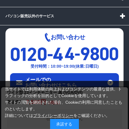
パソコン販売以外のサービス
お問い合わせ
受付時間：10:00~19:00(休業:日曜日)
メールでの
お問い合わせはこちら
当サイトでは利用体験の向上およびコンテンツの最適な提供、ト
ワイド型 23インチモニター 黒 (VGA/DVI)
ラフィックの分析を目的としてCookieを使用しています。
7,580円
商品価格
サイトの閲覧を継続された場合、Cookieの利用に同意したことも
のといたします。
詳細については
プライバシーポリシー
をご確認ください。
在庫がありません
承諾する
Copyright(c)2024 mediator Co., Ltd. ALL Rights Reserved