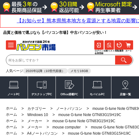
品質と価格で選ぶなら【パソコン市場】中古パソコンが安い！
ログイン
比較リスト
閲覧履歴
カート
会員登録
人気ページ
2020年以降（10世代前後）
メモリ16GB
ノートPC
デスクトップPC
Office搭載PC
モバイルPC
店舗一覧
ホーム
>
>
>
カテゴリー
ノートパソコン
mouse G-tune Note GTN8
ホーム
>
>
Windows 10
mouse G-tune Note GTN83G15H19C
ホーム
>
>
メーカー
mouse G-tune Note GTN83G15H19C
ホーム
>
>
>
メーカー
mouse computer
mouse G-tune Note GTN8
ホーム
>
>
A4ノートパソコン
mouse G-tune Note GTN83G15H19C