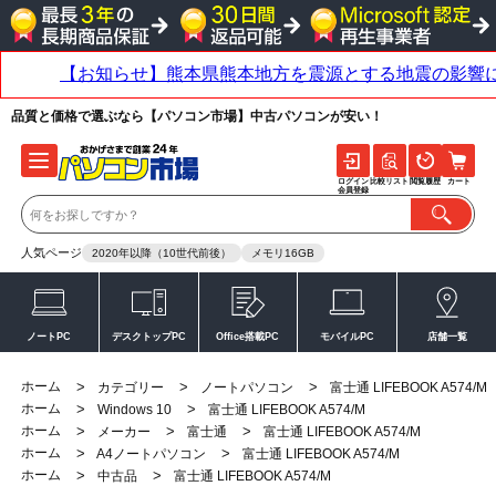
品質と価格で選ぶなら【パソコン市場】中古パソコンが安い！
ログイン
比較リスト
閲覧履歴
カート
会員登録
人気ページ
2020年以降（10世代前後）
メモリ16GB
ノートPC
デスクトップPC
Office搭載PC
モバイルPC
店舗一覧
ホーム
>
>
>
カテゴリー
ノートパソコン
富士通 LIFEBOOK A574/M
ホーム
>
>
Windows 10
富士通 LIFEBOOK A574/M
ホーム
>
>
>
メーカー
富士通
富士通 LIFEBOOK A574/M
ホーム
>
>
A4ノートパソコン
富士通 LIFEBOOK A574/M
ホーム
>
>
中古品
富士通 LIFEBOOK A574/M