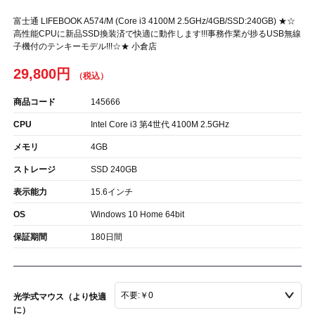
富士通 LIFEBOOK A574/M (Core i3 4100M 2.5GHz/4GB/SSD:240GB) ★☆
高性能CPUに新品SSD換装済で快適に動作します!!!事務作業が捗るUSB無線
子機付のテンキーモデル!!!☆★ 小倉店
29,800円
商品コード
145666
CPU
Intel Core i3 第4世代 4100M 2.5GHz
メモリ
4GB
ストレージ
SSD 240GB
表示能力
15.6インチ
OS
Windows 10 Home 64bit
保証期間
180日間
光学式マウス（より快適
に）