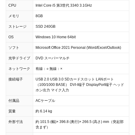
CPU
Intel Core i5 第3世代 3340 3.1GHz
メモリ
8GB
ストレージ
SSD 240GB
OS
Windows 10 Home 64bit
ソフト
Microsoft Office 2021 Personal (Word/Excel/Outlook)
光学ドライブ
DVD スーパーマルチ
ネットワーク
有線：○ 無線：×
接続端子
USB 2.0 USB 3.0 SDカードスロット LANポート
（100/1000 BASE） DVI-I端子 DisplayPort端子 ヘッド
ホン出力 マイク入力
付属品
ACケーブル
質量
約 6.14 kg
外形寸法
約 101.5 (幅)× 396.8 (奥行)× 266.5 (高さ) mm（突起部
含まず）