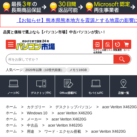
品質と価格で選ぶなら【パソコン市場】中古パソコンが安い！
ログイン
比較リスト
閲覧履歴
カート
会員登録
人気ページ
2020年以降（10世代前後）
メモリ16GB
ノートPC
デスクトップPC
Office搭載PC
モバイルPC
店舗一覧
ホーム
>
>
>
カテゴリー
デスクトップパソコン
acer Veriton X4620G
ホーム
>
>
Windows 10
acer Veriton X4620G
ホーム
>
>
メーカー
acer Veriton X4620G
ホーム
>
>
中古品
acer Veriton X4620G
ホーム
>
>
>
用途
ワード・エクセル搭載
acer Veriton X4620G