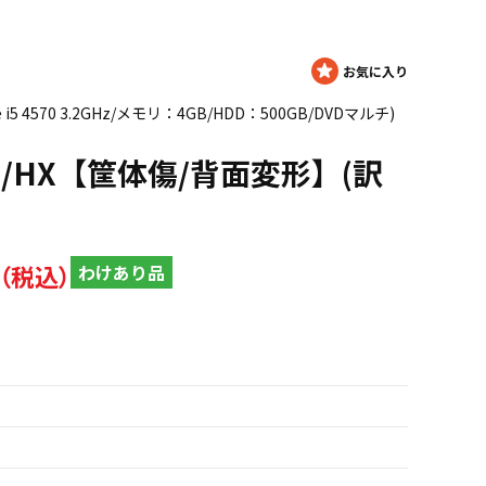
e i5 4570 3.2GHz/メモリ：4GB/HDD：500GB/DVDマルチ)
83/HX【筐体傷/背面変形】(訳
わけあり品