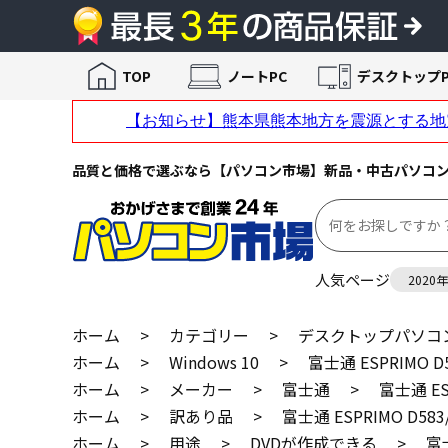
TOP
ノートPC
デスクトップP
品質と価格で選ぶなら【パソコン市場】新品・中古パソコ
人気ページ
2020
ホーム
>
カテゴリー
>
デスクトップパソコ
ホーム
>
Windows 10
>
富士通 ESPRIMO
ホーム
>
メーカー
>
富士通
>
富士通 E
ホーム
>
訳あり品
>
富士通 ESPRIMO D5
ホーム
>
用途
>
DVDが作成できる
>
富