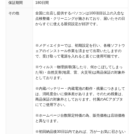
保証期間
180日間
その他
全国に出店し提供するパソコンは100項目以上の入念な
点検整備・クリーニングが施されており、届いたその日
からすぐに使える親切設定が好評です。
※メディエイターでは、初期設定を行い、各種ソフトウ
ェアのインストール作業を済ませて出荷いたしますの
で、受け取って電源を入れると直ぐに使用可能です。
※ウィルス・物理損壊(落したり、何かこぼしてしまっ
た等)・自然災害(地震、雷、火災等)は商品保証の対象外
としております。
※内蔵バッテリー・内蔵電池の動作・残量につきまして
は、消耗度合いに個体差があります。そのため残量は、
商品保証の対象外としております。付属のACアダプタ
にてご使用下さい。
※ホームページ台数限定特価の為、販売価格は店頭価格
と異なります。
※初回納品後30日以内であれば、万が一お気に召さない