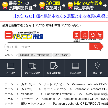
品質と価格で選ぶなら【パソコン市場】中古パソコンが安い！
ログイン
比較リスト
閲覧履歴
カート
会員登録
人気ページ
2020年以降（10世代前後）
メモリ16GB
ノートPC
デスクトップPC
Office搭載PC
モバイルPC
店舗一覧
ホーム
>
>
>
カテゴリー
ノートパソコン
Panasonic Let'snote 
ホーム
>
>
>
カテゴリー
モバイルパソコン
Panasonic Let'snot
ホーム
>
>
Windows 10
Panasonic Let'snote CF-LV7RDCVS 無線L
ホーム
>
>
>
メーカー
Panasonic
Panasonic Let'snote CF-LV
ホーム
>
>
B5ノートパソコン
Panasonic Let'snote CF-LV7RDCVS