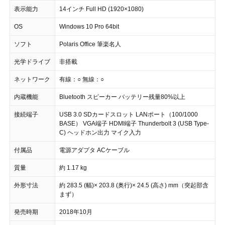
表示能力
14インチ Full HD (1920×1080)
OS
Windows 10 Pro 64bit
ソフト
Polaris Office 筆楽名人
光学ドライブ
非搭載
ネットワーク
有線：○ 無線：○
内蔵機能
Bluetooth スピーカー バッテリー残量80%以上
接続端子
USB 3.0 SDカードスロット LANポート（100/1000
BASE） VGA端子 HDMI端子 Thunderbolt 3 (USB Type-
C) ヘッドホン出力 マイク入力
付属品
電源アダプタ ACケーブル
質量
約 1.17 kg
外形寸法
約 283.5 (幅)× 203.8 (奥行)× 24.5 (高さ) mm（突起部含
まず）
発売時期
2018年10月