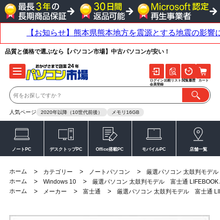
品質と価格で選ぶなら【パソコン市場】中古パソコンが安い！
ログイン
比較リスト
閲覧履歴
カート
会員登録
人気ページ
2020年以降（10世代前後）
メモリ16GB
ノートPC
デスクトップPC
Office搭載PC
モバイルPC
店舗一覧
ホーム
>
>
>
カテゴリー
ノートパソコン
厳選パソコン 太鼓判モデル 富
ホーム
>
>
Windows 10
厳選パソコン 太鼓判モデル 富士通 LIFEBOOK
ホーム
>
>
>
メーカー
富士通
厳選パソコン 太鼓判モデル 富士通 LIF