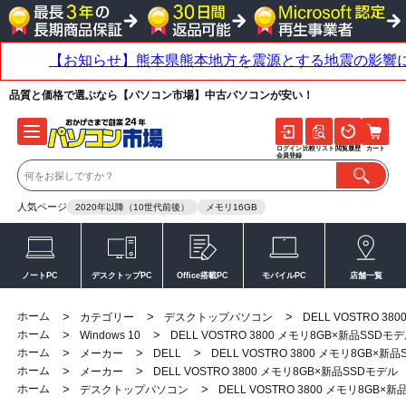
品質と価格で選ぶなら【パソコン市場】中古パソコンが安い！
ログイン
比較リスト
閲覧履歴
カート
会員登録
人気ページ
2020年以降（10世代前後）
メモリ16GB
ノートPC
デスクトップPC
Office搭載PC
モバイルPC
店舗一覧
ホーム
>
>
>
カテゴリー
デスクトップパソコン
DELL VOSTRO 3
ホーム
>
>
Windows 10
DELL VOSTRO 3800 メモリ8GB×新品SSDモ
ホーム
>
>
>
メーカー
DELL
DELL VOSTRO 3800 メモリ8GB×新
ホーム
>
>
メーカー
DELL VOSTRO 3800 メモリ8GB×新品SSDモデル
ホーム
>
>
デスクトップパソコン
DELL VOSTRO 3800 メモリ8GB×