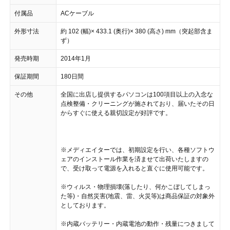
付属品
ACケーブル
外形寸法
約 102 (幅)× 433.1 (奥行)× 380 (高さ) mm（突起部含ま
ず）
発売時期
2014年1月
保証期間
180日間
その他
全国に出店し提供するパソコンは100項目以上の入念な
点検整備・クリーニングが施されており、届いたその日
からすぐに使える親切設定が好評です。
※メディエイターでは、初期設定を行い、各種ソフトウ
ェアのインストール作業を済ませて出荷いたしますの
で、受け取って電源を入れると直ぐに使用可能です。
※ウィルス・物理損壊(落したり、何かこぼしてしまっ
た等)・自然災害(地震、雷、火災等)は商品保証の対象外
としております。
※内蔵バッテリー・内蔵電池の動作・残量につきまして