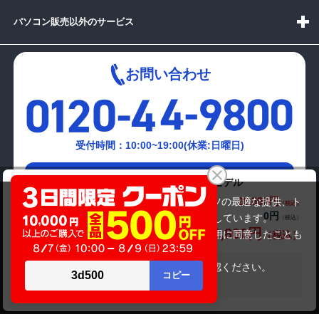
パソコン販売以外のサービス
お問い合わせ
受付時間：10:00~19:00(休業:日曜日)
メールでの
DELL VOSTRO 3800 メモリ8GB×新品SSDモデル
お問い合わせはこちら
26,800円
商品価格(税込)
当サイトでは利用体験の向上およびコンテンツの最適な提供、ト
0円
オプション小計価格(税込)
ラフィックの分析を目的としてCookieを使用しています。
26,800円
商品合計価格(税込)
サイトの閲覧を継続された場合、Cookieの利用に同意したことも
のといたします。
詳細については
プライバシーポリシー
をご確認ください。
在庫がありません
承諾する
Copyright(c)2024 mediator Co., Ltd. ALL Rights Reserved