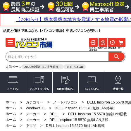
品質と価格で選ぶなら【パソコン市場】中古パソコンが安い！
ログイン
比較リスト
閲覧履歴
カート
会員登録
人気ページ
2020年以降（10世代前後）
メモリ16GB
ノートPC
デスクトップPC
Office搭載PC
モバイルPC
店舗一覧
ホーム
>
>
>
カテゴリー
ノートパソコン
DELL Inspiron 15 5570
ホーム
>
>
Windows 11
DELL Inspiron 15 5570 無線LAN搭載
ホーム
>
>
>
メーカー
DELL
DELL Inspiron 15 5570 無線LAN搭載
ホーム
>
>
メーカー
DELL Inspiron 15 5570 無線LAN搭載
ホーム
>
>
中古品
DELL Inspiron 15 5570 無線LAN搭載