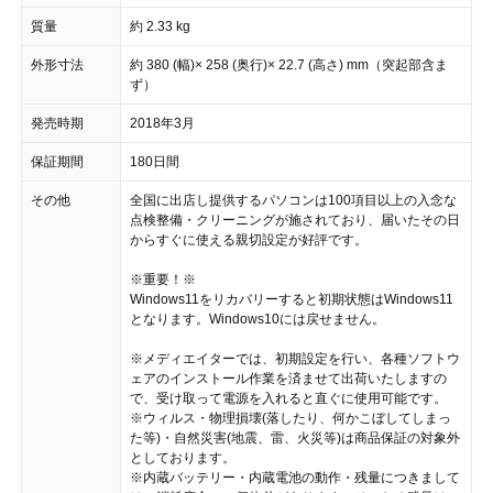
質量
約 2.33 kg
外形寸法
約 380 (幅)× 258 (奥行)× 22.7 (高さ) mm（突起部含ま
ず）
発売時期
2018年3月
保証期間
180日間
その他
全国に出店し提供するパソコンは100項目以上の入念な
点検整備・クリーニングが施されており、届いたその日
からすぐに使える親切設定が好評です。
※重要！※
Windows11をリカバリーすると初期状態はWindows11
となります。Windows10には戻せません。
※メディエイターでは、初期設定を行い、各種ソフトウ
ェアのインストール作業を済ませて出荷いたしますの
で、受け取って電源を入れると直ぐに使用可能です。
※ウィルス・物理損壊(落したり、何かこぼしてしまっ
た等)・自然災害(地震、雷、火災等)は商品保証の対象外
としております。
※内蔵バッテリー・内蔵電池の動作・残量につきまして