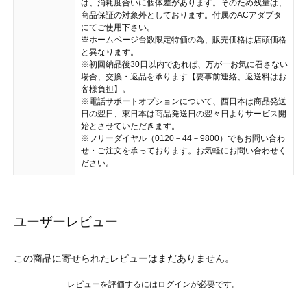
は、消耗度合いに個体差があります。そのため残量は、
商品保証の対象外としております。付属のACアダプタ
にてご使用下さい。
※ホームページ台数限定特価の為、販売価格は店頭価格
と異なります。
※初回納品後30日以内であれば、万が一お気に召さない
場合、交換・返品を承ります【要事前連絡、返送料はお
客様負担】。
※電話サポートオプションについて、西日本は商品発送
日の翌日、東日本は商品発送日の翌々日よりサービス開
始とさせていただきます。
※フリーダイヤル（0120－44－9800）でもお問い合わ
せ・ご注文を承っております。お気軽にお問い合わせく
ださい。
ユーザーレビュー
この商品に寄せられたレビューはまだありません。
レビューを評価するには
ログイン
が必要です。