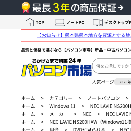
TOP
ノートPC
デスクトップP
品質と価格で選ぶなら【パソコン市場】新品・中古パソコ
人気ページ
2020
ホーム
>
カテゴリー
>
ノートパソコン
>
ホーム
>
Windows 11
>
NEC LAVIE NS2
ホーム
>
メーカー
>
NEC
>
NEC LAVI
ホーム
>
NEC LAVIE NS200HAW（Windows
ホーム
>
用途
>
DVDが見られる
>
NEC