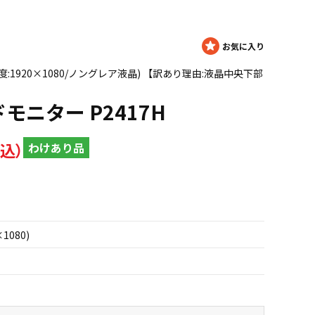
解像度:1920×1080/ノングレア液晶) 【訳あり理由:液晶中央下部
ドモニター P2417H
わけあり品
×1080)