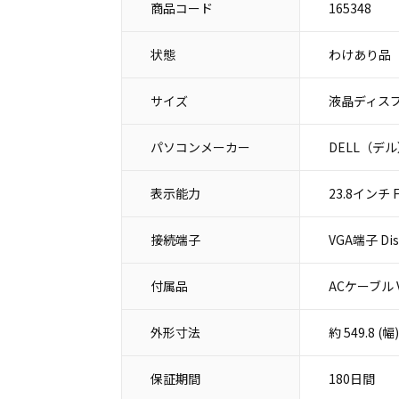
商品コード
165348
状態
わけあり品
サイズ
液晶ディスプ
パソコンメーカー
DELL（デ
表示能力
23.8インチ Fu
接続端子
VGA端子 Di
付属品
ACケーブル 
外形寸法
約 549.8 
保証期間
180日間