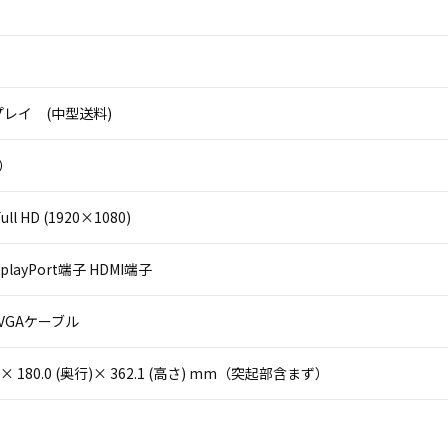
レイ (中型送料)
ル）
ll HD (1920×1080)
splayPort端子 HDMI端子
VGAケーブル
(幅)× 180.0 (奥行)× 362.1 (高さ) mm（突起部含まず）