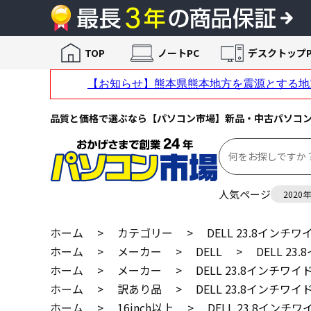
TOP
ノートPC
デスクトップP
品質と価格で選ぶなら【パソコン市場】新品・中古パソコ
人気ページ
2020
ホーム
>
カテゴリー
>
DELL 23.8インチワ
ホーム
>
メーカー
>
DELL
>
DELL 2
ホーム
>
メーカー
>
DELL 23.8インチワイ
ホーム
>
訳あり品
>
DELL 23.8インチワイ
ホーム
>
16inch以上
>
DELL 23.8インチワ