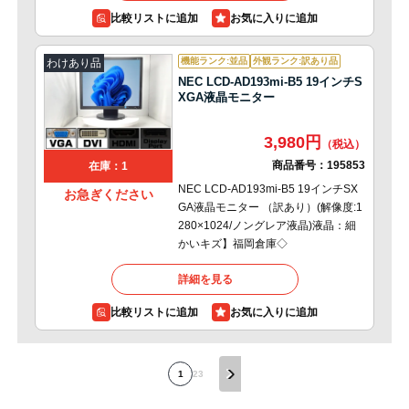
比較リストに追加
機能ランク:並品
外観ランク:訳あり品
わけあり品
NEC LCD-AD193mi-B5 19インチS
XGA液晶モニター
3,980円
商品番号：
195853
在庫：1
NEC LCD-AD193mi-B5 19インチSX
お急ぎください
GA液晶モニター （訳あり）(解像度:1
280×1024/ノングレア液晶)液晶：細
かいキズ】福岡倉庫◇
詳細を見る
比較リストに追加
1
2
3