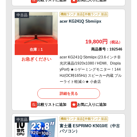
比較リストに追加
機能ランク:並品
外観ランク:並品
中古品
acer KG241Q Sbmiipx
19,800円
商品番号：
192546
在庫：1
acer KG241Q Sbmiipx (23.6インチ非
お急ぎください
光沢液晶/1920x1080 / HDMI、Displa
yPort) ★☆ゲーミングモニター！144
Hz(OC時165Hz) スピーカー内蔵 ブル
ーライト軽減☆★ 小倉店
詳細を見る
比較リストに追加
機能ランク:並品
外観ランク:並品
中古品
富士通 ESPRIMO K5010/E（中古
パソコン）