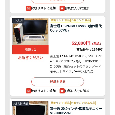
比較リストに追加
機能ランク:並品
外観ランク:並品
中古品
富士通 ESPRIMO D588/B(第9世代
Corei5CPU）
52,800円
在庫：1
商品番号：
194407
富士通 ESPRIMO D588/B(CPU：Cor
お急ぎください
e i5 9500 3GHz/メモリ：8GB/SSD：
240GB)【液晶セットのスタンダード
モデル】ライフガーデン水巻店
詳細を見る
比較リストに追加
機能ランク:並品
外観ランク:訳あり品
わけあり品
富士通 20.0インチHD液晶モニター
VL-2000SSWL