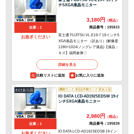
チSXGA液晶モニター
3,180円
商品番号：
195833
在庫：1
富士通 FUJITSU VL-E19-7 19インチS
お急ぎください
XGA液晶モニター （訳あり）(解像度:
1280×1024/ノングレア液晶)【液晶：
キズ】福岡倉庫◇
詳細を見る
比較リストに追加
機能ランク:並品
外観ランク:訳あり品
わけあり品
IO DATA LCD-AD192SEDSW 19イ
ンチSXGA液晶モニター
2,980円
商品番号：
195839
在庫：1
IO DATA LCD-AD192SEDSB 19イン
お急ぎください