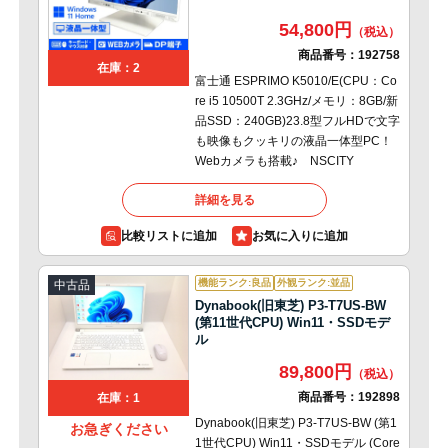
54,800円
商品番号：
192758
在庫：2
富士通 ESPRIMO K5010/E(CPU：Co
re i5 10500T 2.3GHz/メモリ：8GB/新
品SSD：240GB)23.8型フルHDで文字
も映像もクッキリの液晶一体型PC！
Webカメラも搭載♪ NSCITY
詳細を見る
比較リストに追加
機能ランク:良品
外観ランク:並品
中古品
Dynabook(旧東芝) P3-T7US-BW
(第11世代CPU) Win11・SSDモデ
ル
89,800円
商品番号：
192898
在庫：1
Dynabook(旧東芝) P3-T7US-BW (第1
お急ぎください
1世代CPU) Win11・SSDモデル (Core