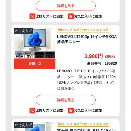
詳細を見る
比較リストに追加
機能ランク:並品
外観ランク:訳あり品
わけあり品
LENOVO LT1913p 19インチSXGA
液晶モニター
3,980円
商品番号：
195828
在庫：2
LENOVO LT1913p 19インチSXGA液
晶モニター （訳あり）(解像度:1280×
1024/ノングレア液晶)【液晶：キズ】
福岡倉庫◇
詳細を見る
比較リストに追加
機能ランク:並品
外観ランク:訳あり品
わけあり品
富士通 FUJITSU VL-E19-7 19イン