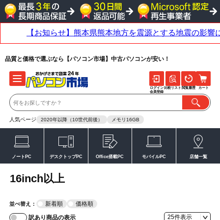
品質と価格で選ぶなら【パソコン市場】中古パソコンが安い！
ログイン
比較リスト
閲覧履歴
カート
会員登録
人気ページ
2020年以降（10世代前後）
メモリ16GB
ノートPC
デスクトップPC
Office搭載PC
モバイルPC
店舗一覧
16inch以上
新着順
価格順
並べ替え：
訳あり商品の表示