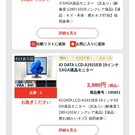
チSXGA液晶モニター （訳あり）(解
像度:1280×1024/ノングレア液晶)【液
晶：キズ・本体：擦れキズ/打痕】福
岡倉庫◇
詳細を見る
比較リストに追加
機能ランク:並品
外観ランク:訳あり品
わけあり品
IO DATA LCD-A191SEB 19インチ
SXGA液晶モニター
2,980円
商品番号：
195851
在庫：1
IO DATA LCD-A191SEB 19インチSX
お急ぎください
GA液晶モニター （訳あり）(解像度:1
280×1024/ノングレア液晶)【液晶：
擦れ/細かいキズ】福岡倉庫◇
詳細を見る