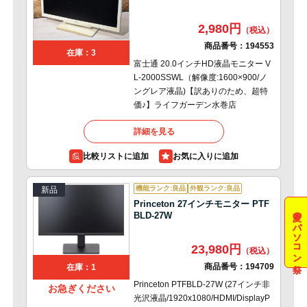
2,980円
商品番号：
194553
在庫：3
富士通 20.0インチHD液晶モニター V
L-2000SSWL（解像度:1600×900/ノ
ングレア液晶)【訳ありのため、超特
価♪】ライフガーデン水巻店
詳細を見る
比較リストに追加
機能ランク:良品
外観ランク:良品
新品
Princeton 27インチモニター PTF
夏のパソコン祭
BLD-27W
23,980円
商品番号：
194709
在庫：1
Princeton PTFBLD-27W (27インチ非
お急ぎください
光沢液晶/1920x1080/HDMI/DisplayP