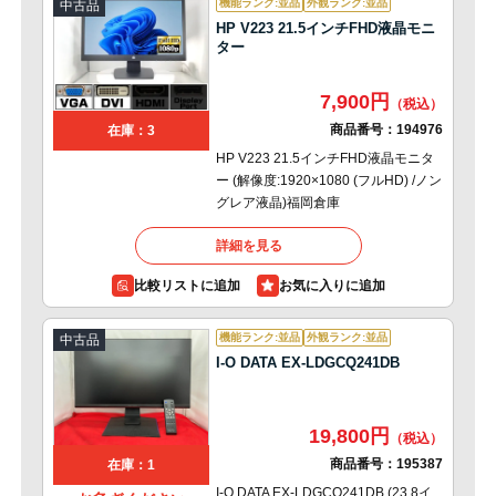
機能ランク:並品
外観ランク:並品
中古品
HP V223 21.5インチFHD液晶モニ
ター
7,900円
商品番号：
194976
在庫：3
HP V223 21.5インチFHD液晶モニタ
ー (解像度:1920×1080 (フルHD) /ノン
グレア液晶)福岡倉庫
詳細を見る
比較リストに追加
機能ランク:並品
外観ランク:並品
中古品
I-O DATA EX-LDGCQ241DB
19,800円
商品番号：
195387
在庫：1
I-O DATA EX-LDGCQ241DB (23.8イ