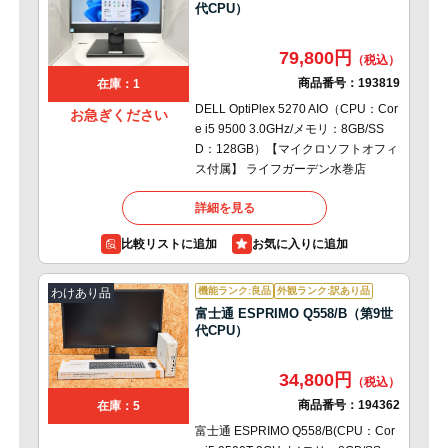
代CPU）
79,800円
商品番号：
193819
在庫：1
DELL OptiPlex 5270 AIO（CPU：Cor
お急ぎください
e i5 9500 3.0GHz/メモリ：8GB/SS
D：128GB）【マイクロソフトオフィ
ス付属】 ライフガーデン水巻店
詳細を見る
比較リストに追加
機能ランク:良品
外観ランク:訳あり品
わけあり品
富士通 ESPRIMO Q558/B（第9世
代CPU）
34,800円
商品番号：
194362
在庫：5
富士通 ESPRIMO Q558/B(CPU：Cor