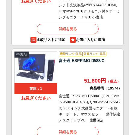
お急ぎください
ンチ非光沢液晶/2560x1440 / HDMI、
DisplayPort) ★☆リモコン付きゲーミ
ングモニター！☆★ 小倉店
詳細を見る
比較リストに追加
機能ランク:並品
外観ランク:並品
中古品
富士通 ESPRIMO D588/C
51,800円
商品番号：
195747
在庫：1
富士通 ESPRIMO D588/C (CPU:Core
お急ぎください
i5 9500 3GHz/メモリ:8GB/SSD:256G
B) 23.8インチ大画面モニター・有線
キーボード、マウスセット 動作快適
デスクトップPC 佐世保店
詳細を見る