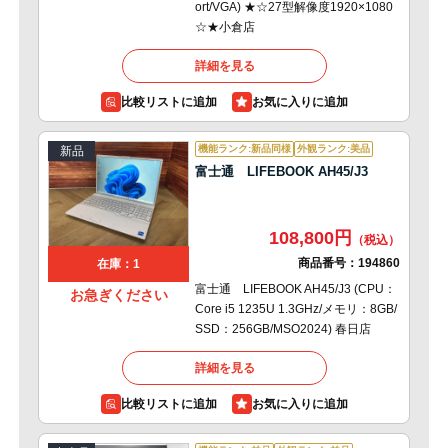
ort/VGA) ★☆27型解像度1920×1080
☆★小倉店
詳細を見る
比較リストに追加
機能ランク:新品同様
外観ランク:美品
新品
富士通 LIFEBOOK AH45/J3
108,800円
商品番号：
194860
在庫：1
富士通 LIFEBOOK AH45/J3 (CPU：
お急ぎください
Core i5 1235U 1.3GHz/メモリ：8GB/
SSD：256GB/MSO2024) 春日店
詳細を見る
比較リストに追加