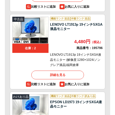
比較リストに追加
機能ランク:並品
外観ランク:並品
中古品
LENOVO LT1913p 19インチSXGA
液晶モニター
4,480円
商品番号：
195796
在庫：2
LENOVO LT1913p 19インチSXGA液
晶モニター (解像度:1280×1024/ノン
グレア液晶)福岡倉庫
詳細を見る
比較リストに追加
機能ランク:並品
外観ランク:訳あり品
わけあり品
EPSON LD1973 19インチSXGA液
晶モニター