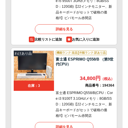
e i5 9500T 3GHz/メモリ：8GB/SS
D：120GB)【22インチモニター、新
品キーボードがセットで破格の価
格!!】ビバモール赤間店
詳細を見る
比較リストに追加
機能ランク:並品
外観ランク:訳あり品
わけあり品
富士通 ESPRIMO Q558/B （第9世
代CPU）
34,800円
商品番号：
194364
在庫：3
富士通 ESPRIMO Q558/B(CPU：Cor
e i3 9100T 3.1GHz/メモリ：8GB/SS
D：120GB)【22インチモニター、新
品キーボードがセットで破格の価
格!!】ビバモール赤間店
詳細を見る