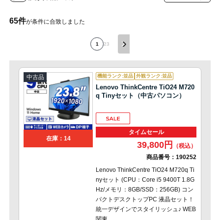
65
件
が条件に合致しました
1
2
3
機能ランク:並品
外観ランク:並品
中古品
Lenovo ThinkCentre TiO24 M720
q Tinyセット（中古パソコン）
タイムセール
在庫：14
39,800円
商品番号：
190252
Lenovo ThinkCentre TiO24 M720q Ti
nyセット (CPU：Core i5 9400T 1.8G
Hz/メモリ：8GB/SSD：256GB) コン
パクトデスクトップPC 液晶セット！
統一デザインでスタイリッシュ♪ WEB
関東