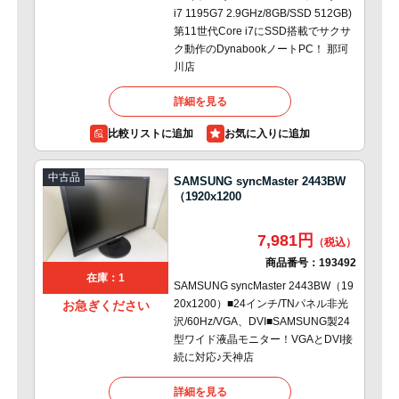
i7 1195G7 2.9GHz/8GB/SSD 512GB)
第11世代Core i7にSSD搭載でサクサ
ク動作のDynabookノートPC！ 那珂
川店
詳細を見る
比較リストに追加
中古品
SAMSUNG syncMaster 2443BW
（1920x1200
7,981円
商品番号：
193492
在庫：1
SAMSUNG syncMaster 2443BW（19
20x1200）■24インチ/TNパネル非光
お急ぎください
沢/60Hz/VGA、DVI■SAMSUNG製24
型ワイド液晶モニター！VGAとDVI接
続に対応♪天神店
詳細を見る