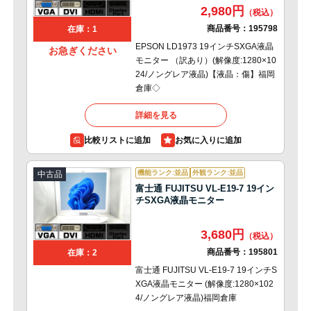
2,980円
商品番号：
195798
在庫：1
EPSON LD1973 19インチSXGA液晶
お急ぎください
モニター （訳あり）(解像度:1280×10
24/ノングレア液晶)【液晶：傷】福岡
倉庫◇
詳細を見る
比較リストに追加
機能ランク:並品
外観ランク:並品
中古品
富士通 FUJITSU VL-E19-7 19イン
チSXGA液晶モニター
3,680円
商品番号：
195801
在庫：2
富士通 FUJITSU VL-E19-7 19インチS
XGA液晶モニター (解像度:1280×102
4/ノングレア液晶)福岡倉庫