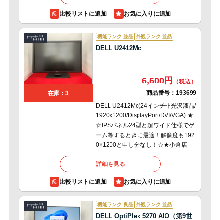
比較リストに追加
機能ランク:並品
外観ランク:並品
中古品
DELL U2412Mc
6,600円
商品番号：
193699
在庫：3
DELL U2412Mc(24インチ非光沢液晶/
1920x1200/DisplayPort/DVI/VGA) ★
☆IPSパネル24型と超ワイド仕様でゲ
ーム等するときに最適！解像度も192
0×1200と申し分なし！☆★小倉店
詳細を見る
比較リストに追加
機能ランク:良品
外観ランク:並品
中古品
DELL OptiPlex 5270 AIO（第9世