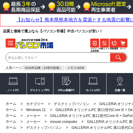
品質と価格で選ぶなら【パソコン市場】中古パソコンが安い！
ログイン
比較リスト
閲覧履歴
カート
会員登録
人気ページ
2020年以降（10世代前後）
メモリ16GB
ノートPC
デスクトップPC
Office搭載PC
モバイルPC
店舗一覧
ホーム
>
>
>
カテゴリー
デスクトップパソコン
GALLERIA オリジナル
ホーム
>
>
Windows 11
GALLERIA オリジナルPC 第11世代Core i5 + G
ホーム
>
>
メーカー
GALLERIA オリジナルPC 第11世代Core i5 + GeF
ホーム
>
>
>
メーカー
mouse computer
GALLERIA オリジナルPC 第1
ホーム
>
>
デスクトップパソコン
GALLERIA オリジナルPC 第11世代Core