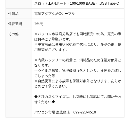
スロット,LANポート（100/1000 BASE）,USB Type-C
付属品
電源アダプタ,ACケーブル
保証期間
1年間
その他
※パソコン市場鹿児島店でも同時販売中の為、完売の際
は何卒ご了承願います。
※中古商品は使用状況や経年劣化により、多少の傷、使
用感等がございます。
※内蔵バッテリーの残量は、消耗品のため保証対象外と
なります。
※ウイルス感染、物理破損（落としたり、液体をこぼし
てしまった等）
※自然災害による故障も保証対象外となります。あらか
じめご了承ください。
◆各種カスタマイズは、お気軽にお電話にてお問い合わ
せください◆
パソコン市場 鹿児島店 099-223-4510