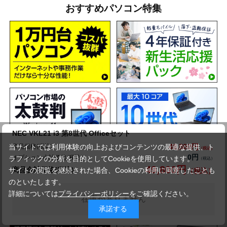
おすすめパソコン特集
NEC VKL21 i3 第8世代 Officeセット
49,800円
商品価格(税込)
当サイトでは利用体験の向上およびコンテンツの最適な提供、ト
0円
オプション小計価格(税込)
ラフィックの分析を目的としてCookieを使用しています。
49,800円
商品合計価格(税込)
サイトの閲覧を継続された場合、Cookieの利用に同意したことも
のといたします。
詳細については
プライバシーポリシー
をご確認ください。
在庫がありません
承諾する