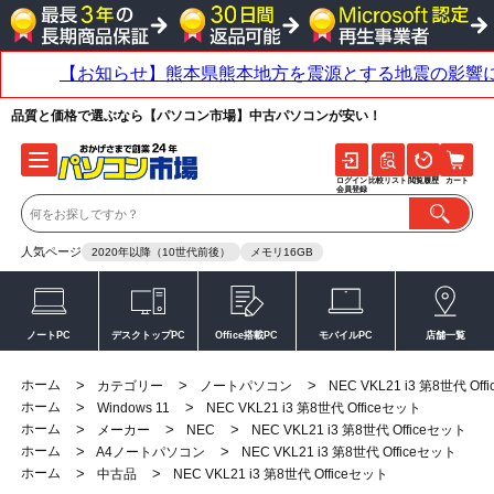
品質と価格で選ぶなら【パソコン市場】中古パソコンが安い！
ログイン
比較リスト
閲覧履歴
カート
会員登録
人気ページ
2020年以降（10世代前後）
メモリ16GB
ノートPC
デスクトップPC
Office搭載PC
モバイルPC
店舗一覧
ホーム
>
>
>
カテゴリー
ノートパソコン
NEC VKL21 i3 第8世代 Of
ホーム
>
>
Windows 11
NEC VKL21 i3 第8世代 Officeセット
ホーム
>
>
>
メーカー
NEC
NEC VKL21 i3 第8世代 Officeセット
ホーム
>
>
A4ノートパソコン
NEC VKL21 i3 第8世代 Officeセット
ホーム
>
>
中古品
NEC VKL21 i3 第8世代 Officeセット