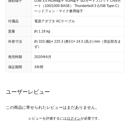
接続端子
USB 3.0 HDMI端子 VGA端子 SDカードスロット LANポ
ート（100/1000 BASE） Thunderbolt 3 (USB Type-C)
ヘッドフォン・マイク兼用端子
付属品
電源アダプタ ACケーブル
質量
約 1.18 kg
外形寸法
約 333 (幅)× 225.3 (奥行)× 24.5 (高さ) mm（突起部含ま
ず）
発売時期
2020年6月
保証期間
3年間
ユーザーレビュー
この商品に寄せられたレビューはまだありません。
レビューを評価するには
ログイン
が必要です。