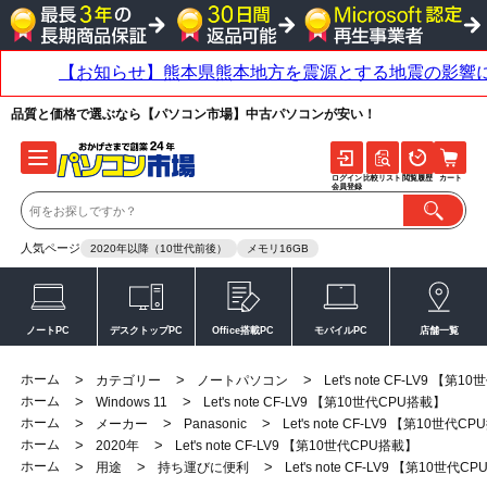
品質と価格で選ぶなら【パソコン市場】中古パソコンが安い！
ログイン
比較リスト
閲覧履歴
カート
会員登録
人気ページ
2020年以降（10世代前後）
メモリ16GB
ノートPC
デスクトップPC
Office搭載PC
モバイルPC
店舗一覧
ホーム
>
>
>
カテゴリー
ノートパソコン
Let's note CF-LV9 【第
ホーム
>
>
Windows 11
Let's note CF-LV9 【第10世代CPU搭載】
ホーム
>
>
>
メーカー
Panasonic
Let's note CF-LV9 【第10世代C
ホーム
>
>
2020年
Let's note CF-LV9 【第10世代CPU搭載】
ホーム
>
>
>
用途
持ち運びに便利
Let's note CF-LV9 【第10世代C