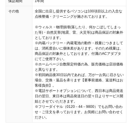
保証期間
1年間
その他
全国に出店し提供するパソコンは100項目以上の入念な
点検整備・クリーニングが施されております。
※ウィルス・物理損壊(落したり、何かこぼしてしまっ
た等)・自然災害(地震、雷、火災等)は商品保証の対象外
としております。
※内蔵バッテリー・内蔵電池の動作・残量につきまして
は、消耗度合いに個体差があります。そのため残量は、
商品保証の対象外としております。付属のACアダプタ
にてご使用下さい。
※ホームページ台数限定特価の為、販売価格は店頭価格
と異なります。
※初回納品後30日以内であれば、万が一お気に召さない
場合、交換・返品を承ります【要事前連絡、返送料はお
客様負担】。
※電話サポートオプションについて、西日本は商品発送
日の翌日、東日本は商品発送日の翌々日よりサービス開
始とさせていただきます。
※フリーダイヤル（0120－44－9800）でもお問い合わ
せ・ご注文を承っております。お気軽にお問い合わせく
ださい。