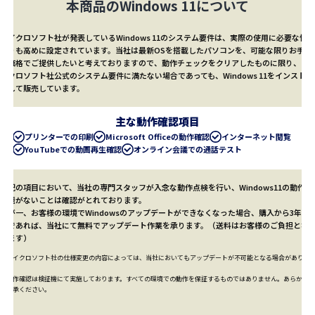
本商品のWindows 11について
マイクロソフト社が発表しているWindows 11のシステム要件は、実際の使用に必要な性能
よりも高めに設定されています。当社は最新OSを搭載したパソコンを、可能な限りお手頃
な価格でご提供したいと考えておりますので、動作チェックをクリアしたものに限り、マ
イクロソフト社公式のシステム要件に満たない場合であっても、Windows 11をインストー
ルして販売しています。
主な動作確認項目
プリンターでの印刷
Microsoft Officeの動作確認
インターネット閲覧
YouTubeでの動画再生確認
オンライン会議での通話テスト
上記の項目において、当社の専門スタッフが入念な動作点検を行い、Windows11の動作に
問題がないことは確認がとれております。
万が一、お客様の環境でWindowsのアップデートができなくなった場合、購入から3年以
内であれば、当社にて
無料
でアップデート作業を承ります。（送料はお客様のご負担とな
ります）
※マイクロソフト社の仕様変更の内容によっては、当社においてもアップデートが不可能となる場合がありま
す。
※動作確認は検証機にて実施しております。すべての環境での動作を保証するものではありません。あらかじめ
ご了承ください。