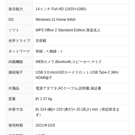
表示能力
14インチ Full HD (1920×1080)
OS
Windows 11 Home 64bit
ソフト
WPS Office 2 Standard Edition,筆楽名人
光学ドライブ
非搭載
ネットワーク
有線：×,無線：○
内蔵機能
WEBカメラ,Bluetooth,スピーカー,マイク
接続端子
USB 3.0,microSDカードスロット,USB Type-C,Mini
HDMI端子
付属品
電源アダプタ,ACケーブル,説明書,保証書
質量
約 1.37 kg
外形寸法
約 324 (幅)× 220 (奥行)× 20 (高さ) mm（突起部含ま
ず）
発売時期
2021年10月