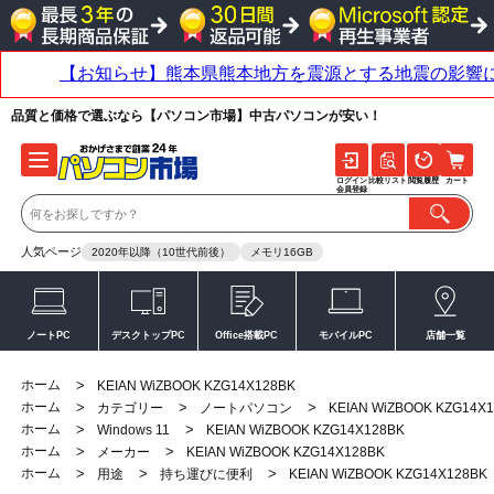
品質と価格で選ぶなら【パソコン市場】中古パソコンが安い！
ログイン
比較リスト
閲覧履歴
カート
会員登録
人気ページ
2020年以降（10世代前後）
メモリ16GB
ノートPC
デスクトップPC
Office搭載PC
モバイルPC
店舗一覧
ホーム
>
KEIAN WiZBOOK KZG14X128BK
ホーム
>
>
>
カテゴリー
ノートパソコン
KEIAN WiZBOOK KZG14X
ホーム
>
>
Windows 11
KEIAN WiZBOOK KZG14X128BK
ホーム
>
>
メーカー
KEIAN WiZBOOK KZG14X128BK
ホーム
>
>
>
用途
持ち運びに便利
KEIAN WiZBOOK KZG14X128BK