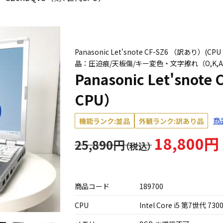
Panasonic Let'snote CF-SZ6 （訳あり）(CP
晶：圧迫痕/天板傷/キー変色・文字擦れ（O,K,
Panasonic Let'sno
CPU）
商
機能ランク:並品
外観ランク:訳あり品
18,800円
25,890円
商品コード
189700
CPU
Intel Core i5 第7世代 730