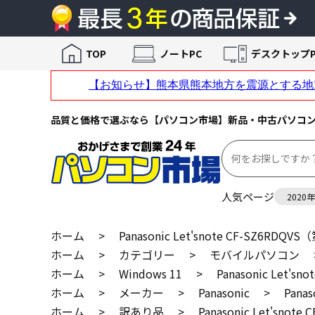
TOP
ノートPC
デスクトップP
品質と価格で選ぶなら【パソコン市場】新品・中古パソコ
人気ページ
2020
ホーム
>
Panasonic Let'snote CF-SZ6RDQ
ホーム
>
カテゴリー
>
モバイルパソコン
ホーム
>
Windows 11
>
Panasonic Let'
ホーム
>
メーカー
>
Panasonic
>
Pana
ホーム
>
訳あり品
>
Panasonic Let'sno