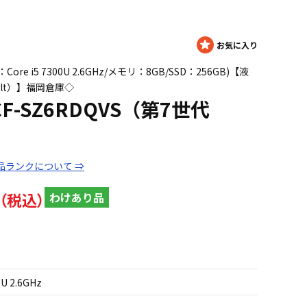
U：Core i5 7300U 2.6GHz/メモリ：8GB/SSD：256GB)【液
Alt）】福岡倉庫◇
te CF-SZ6RDQVS（第7世代
品ランクについて ⇒
わけあり品
0U 2.6GHz