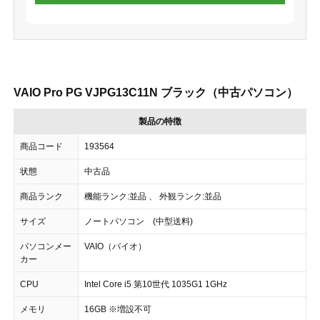
VAIO Pro PG VJPG13C11N ブラック（中古パソコン）
製品の特徴
商品コード
193564
状態
中古品
商品ランク
機能ランク:並品 、 外観ランク:並品
サイズ
ノートパソコン (中型送料)
パソコンメー
VAIO（バイオ）
カー
CPU
Intel Core i5 第10世代 1035G1 1GHz
メモリ
16GB ※増設不可