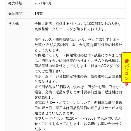
発売時期
2021年3月
保証期間
1年間
その他
全国に出店し提供するパソコンは100項目以上の入念な
点検整備・クリーニングが施されております。
※ウィルス・物理損壊(落したり、何かこぼしてしまっ
た等)・自然災害(地震、雷、火災等)は商品保証の対象外
としております。
※内蔵バッテリー・内蔵電池の動作・残量につきまして
夏のパソコン祭
は、消耗度合いに個体差があります。そのため残量は、
商品保証の対象外としております。付属のACアダプタ
にてご使用下さい。
※ホームページ台数限定特価の為、販売価格は店頭価格
と異なります。
※初回納品後30日以内であれば、万が一お気に召さない
場合、交換・返品を承ります【要事前連絡、返送料はお
客様負担】。
※電話サポートオプションについて、西日本は商品発送
日の翌々日、東日本は商品発送日の翌日よりサービス開
始とさせていただきます。
※フリーダイヤル（0120－44－9800）でもお問い合わ
せ・ご注文を承っております。お気軽にお問い合わせく
ださい。