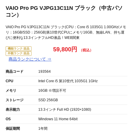
VAIO Pro PG VJPG13C11N ブラック（中古パソ
コン）
VAIO Pro PG VJPG13C11N ブラック(CPU：Core i5 1035G1 1.00GHz/メモ
リ：16GB/SSD：256GB)第10世代CPUにメモリ16GB、無線LAN、持ち運
びに便利な13.3インチフルHD液晶！WEB関東
59,800円
機能ランク:並品
外観ランク:並品
商品ランクについて ⇒
商品コード
193564
CPU
Intel Core i5 第10世代 1035G1 1GHz
メモリ
16GB ※増設不可
ストレージ
SSD 256GB
表示能力
13.3インチ Full HD (1920×1080)
OS
Windows 11 Home 64bit
保証期間
1年間