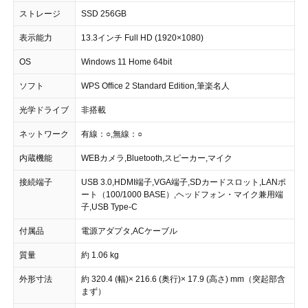
ストレージ
SSD 256GB
表示能力
13.3インチ Full HD (1920×1080)
OS
Windows 11 Home 64bit
ソフト
WPS Office 2 Standard Edition,筆楽名人
光学ドライブ
非搭載
ネットワーク
有線：○,無線：○
内蔵機能
WEBカメラ,Bluetooth,スピーカー,マイク
接続端子
USB 3.0,HDMI端子,VGA端子,SDカードスロット,LANポ
ート（100/1000 BASE）,ヘッドフォン・マイク兼用端
子,USB Type-C
付属品
電源アダプタ,ACケーブル
質量
約 1.06 kg
外形寸法
約 320.4 (幅)× 216.6 (奥行)× 17.9 (高さ) mm（突起部含
まず）