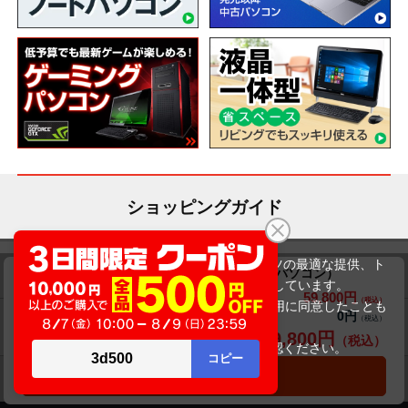
ショッピングガイド
当サイトでは利用体験の向上およびコンテンツの最適な提供、ト
送料について
交換・返品について
VAIO Pro PG VJPG13C11N ブラック（中古パソコン）
ラフィックの分析を目的としてCookieを使用しています。
59,800円
商品価格(税込)
サイトの閲覧を継続された場合、Cookieの利用に同意したことも
0円
オプション小計価格(税込)
お届けについて
商品・保証について
のといたします。
59,800円
商品合計価格(税込)
詳細については
プライバシーポリシー
をご確認ください。
承諾する
カートに入れる