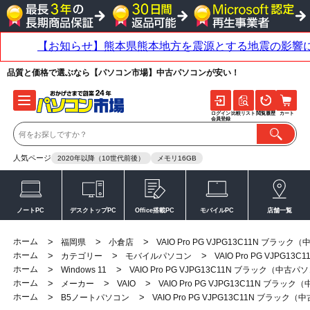
品質と価格で選ぶなら【パソコン市場】中古パソコンが安い！
ログイン
比較リスト
閲覧履歴
カート
会員登録
人気ページ
2020年以降（10世代前後）
メモリ16GB
ノートPC
デスクトップPC
Office搭載PC
モバイルPC
店舗一覧
ホーム
>
>
>
福岡県
小倉店
VAIO Pro PG VJPG13C11N ブラッ
ホーム
>
>
>
カテゴリー
モバイルパソコン
VAIO Pro PG VJPG
ホーム
>
>
Windows 11
VAIO Pro PG VJPG13C11N ブラック（中古
ホーム
>
>
>
メーカー
VAIO
VAIO Pro PG VJPG13C11N ブラ
ホーム
>
>
B5ノートパソコン
VAIO Pro PG VJPG13C11N ブラック