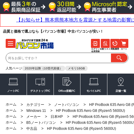
品質と価格で選ぶなら【パソコン市場】中古パソコンが安い！
ログイン
比較リスト
閲覧履歴
カート
会員登録
人気ページ
2020年以降（10世代前後）
メモリ16GB
ノートPC
デスクトップPC
Office搭載PC
モバイルPC
店舗一覧
ホーム
>
>
>
カテゴリー
ノートパソコン
HP ProBook 635 Aero G8 (
ホーム
>
>
Windows 11
HP ProBook 635 Aero G8 (Ryzen5 5600U)
ホーム
>
>
>
メーカー
日本HP
HP ProBook 635 Aero G8 (Ryzen5 5
ホーム
>
>
B5ノートパソコン
HP ProBook 635 Aero G8 (Ryzen5 5600U
ホーム
>
>
中古品
HP ProBook 635 Aero G8 (Ryzen5 5600U)