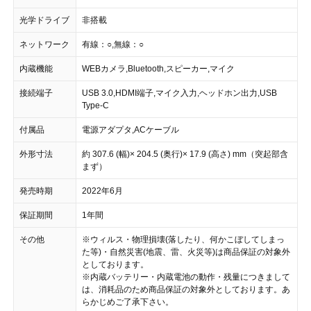
光学ドライブ
非搭載
ネットワーク
有線：○,無線：○
内蔵機能
WEBカメラ,Bluetooth,スピーカー,マイク
接続端子
USB 3.0,HDMI端子,マイク入力,ヘッドホン出力,USB
Type-C
付属品
電源アダプタ,ACケーブル
外形寸法
約 307.6 (幅)× 204.5 (奥行)× 17.9 (高さ) mm（突起部含
まず）
発売時期
2022年6月
保証期間
1年間
その他
※ウィルス・物理損壊(落したり、何かこぼしてしまっ
た等)・自然災害(地震、雷、火災等)は商品保証の対象外
としております。
※内蔵バッテリー・内蔵電池の動作・残量につきまして
は、消耗品のため商品保証の対象外としております。あ
らかじめご了承下さい。