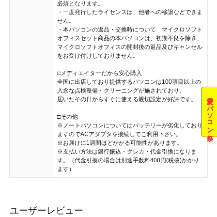
必須となります。
・一度発行したライセンスは、他者への移譲などできま
せん。
・本パソコンの返品・交換時について マイクロソフト
オフィスセット商品の本パソコンは、初期不良を除き、
マイクロソフトオフィスの開封後の返品及びキャンセル
をお受け付けしておりません。
□メディエイターだから安心購入
全国に出店しており提供するパソコンは100項目以上の
入念な点検整備・クリーニングが施されており、
夏のパソコン祭
届いたその日からすぐに使える親切設定が好評です。
□その他
※ノートパソコンについてはバッテリーが劣化しており
ますのでACアダプタを接続してご利用下さい。
※お届けに1週間ほどかかる可能性があります。
※支払い方法は銀行振込・クレカ・代金引換になりま
す。（代金引換の場合は別途手数料400円(税抜)かかり
ます）
ユーザーレビュー