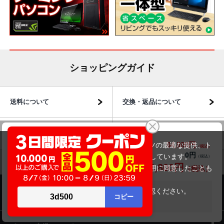
ショッピングガイド
送料について
交換・返品について
HP ProBook 635 Aero G8 (Ryzen5 5600U)
お届けについて
商品・保証について
84,800円
商品価格(税込)
当サイトでは利用体験の向上およびコンテンツの最適な提供、ト
0円
オプション小計価格(税込)
ラフィックの分析を目的としてCookieを使用しています。
84,800円
商品合計価格(税込)
サイトの閲覧を継続された場合、Cookieの利用に同意したことも
のといたします。
詳細については
プライバシーポリシー
をご確認ください。
商品のご案内
在庫がありません
承諾する