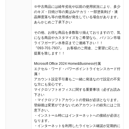
※中古商品には経年劣化や以前の使用状況により、多少
のキズ・日焼け等の黄ばみ/テカリ・一部塗装剥げ・液
晶輝度落ち等の使用感が発生している場合があります。
あらかじめご了承下さい
その他、お得な商品を多数取り揃えておりますので、気
になる商品やカスタマイズをご希望なら、パソコン市場
ライフガーデン水巻店までご連絡下さい！！
『093-701-7937』 お客様のご用途、ご要望に応じた
提案を致します！！
Microsoft Office 2024 Home&Business付属
エクセル・ワード・パワーポイントライセンスカード付
属！
アカウント設定手引書もご一緒に発送なので設定の不安
な方にも安心です。
マイクロソフトオフィスに関する重要事項（必ずお読み
下さい
・マイクロソフトアカウントの登録が必須となります。
登録後は変更ができないためアカウントの紛失にはご注
意下さい。
・インストール時にはインターネットへの接続が必須と
なります。
・インターネットを利用したライセンス確認が定期的に