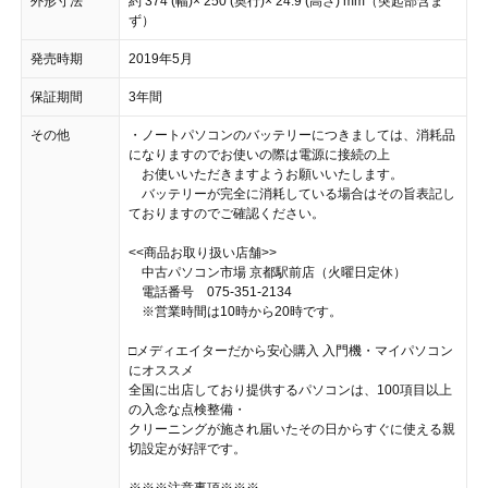
外形寸法
約 374 (幅)× 250 (奥行)× 24.9 (高さ) mm（突起部含ま
ず）
発売時期
2019年5月
保証期間
3年間
その他
・ノートパソコンのバッテリーにつきましては、消耗品
になりますのでお使いの際は電源に接続の上
お使いいただきますようお願いいたします。
バッテリーが完全に消耗している場合はその旨表記し
ておりますのでご確認ください。
<<商品お取り扱い店舗>>
中古パソコン市場 京都駅前店（火曜日定休）
電話番号 075-351-2134
※営業時間は10時から20時です。
□メディエイターだから安心購入 入門機・マイパソコン
にオススメ
全国に出店しており提供するパソコンは、100項目以上
の入念な点検整備・
クリーニングが施され届いたその日からすぐに使える親
切設定が好評です。
※※※注意事項※※※