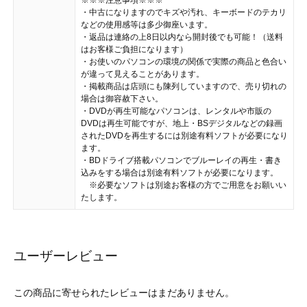
・中古になりますのでキズや汚れ、キーボードのテカリ
などの使用感等は多少御座います。
・返品は連絡の上8日以内なら開封後でも可能！（送料
はお客様ご負担になります）
・お使いのパソコンの環境の関係で実際の商品と色合い
が違って見えることがあります。
・掲載商品は店頭にも陳列していますので、売り切れの
場合は御容赦下さい。
・DVDが再生可能なパソコンは、レンタルや市販の
DVDは再生可能ですが、地上・BSデジタルなどの録画
されたDVDを再生するには別途有料ソフトが必要になり
ます。
・BDドライブ搭載パソコンでブルーレイの再生・書き
込みをする場合は別途有料ソフトが必要になります。
※必要なソフトは別途お客様の方でご用意をお願いい
たします。
ユーザーレビュー
この商品に寄せられたレビューはまだありません。