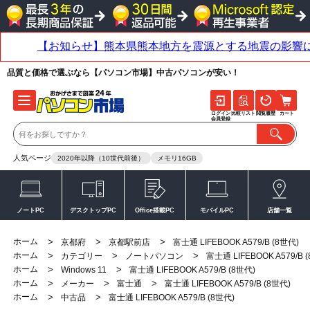
品質と価格で選ぶなら【パソコン市場】中古パソコンが安い！
ログイン
比較リスト
閲覧履歴
カート
会員登録
人気ページ
2020年以降（10世代前後）
メモリ16GB
ノートPC
デスクトップPC
Office搭載PC
モバイルPC
店舗一覧
ホーム
>
>
>
京都府
京都駅前店
富士通 LIFEBOOK A579/B (8世代)
ホーム
>
>
>
カテゴリー
ノートパソコン
富士通 LIFEBOOK A579/B 
ホーム
>
>
Windows 11
富士通 LIFEBOOK A579/B (8世代)
ホーム
>
>
>
メーカー
富士通
富士通 LIFEBOOK A579/B (8世代)
ホーム
>
>
中古品
富士通 LIFEBOOK A579/B (8世代)