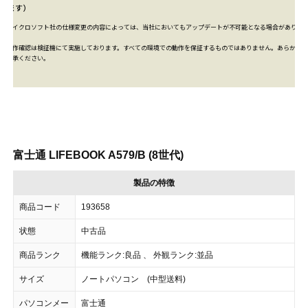
ります）
※マイクロソフト社の仕様変更の内容によっては、当社においてもアップデートが不可能となる場合がありま
す。
※動作確認は検証機にて実施しております。すべての環境での動作を保証するものではありません。あらかじめ
ご了承ください。
富士通 LIFEBOOK A579/B (8世代)
製品の特徴
商品コード
193658
状態
中古品
商品ランク
機能ランク:良品 、 外観ランク:並品
サイズ
ノートパソコン (中型送料)
パソコンメー
富士通