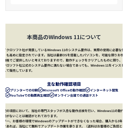
本商品のWindows 11について
マイクロソフト社が発表しているWindows 11のシステム要件は、実際の使用に必要な性能
よりも高めに設定されています。当社は最新OSを搭載したパソコンを、可能な限りお手頃
な価格でご提供したいと考えておりますので、動作チェックをクリアしたものに限り、マ
イクロソフト社公式のシステム要件に満たない場合であっても、Windows 11をインストー
ルして販売しています。
主な動作確認項目
プリンターでの印刷
Microsoft Officeの動作確認
インターネット閲覧
YouTubeでの動画再生確認
オンライン会議での通話テスト
上記の項目において、当社の専門スタッフが入念な動作点検を行い、Windows11の動作に
問題がないことは確認がとれております。
万が一、お客様の環境でWindowsのアップデートができなくなった場合、購入から3年以
内であれば、当社にて
無料
でアップデート作業を承ります。（送料はお客様のご負担とな