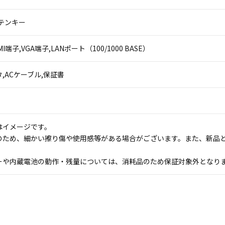
テンキー
HDMI端子,VGA端子,LANポート（100/1000 BASE）
,ACケーブル,保証書
はイメージです。
のため、細かい擦り傷や使用感等がある場合がございます。また、新品
ーや内蔵電池の動作・残量については、消耗品のため保証対象外となり