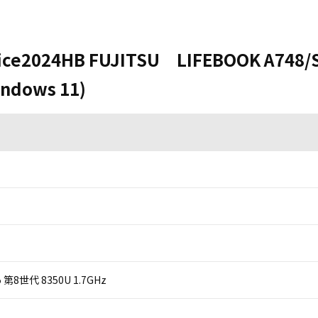
ice2024HB FUJITSU LIFEBOOK A748/
ndows 11)
 i5 第8世代 8350U 1.7GHz