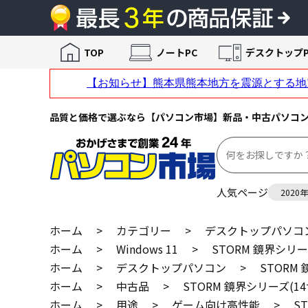
TOP
ノートPC
デスクトップP
品質と価格で選ぶなら【パソコン市場】新品・中古パソコ
人気ページ
2020
ホーム
>
カテゴリー
>
デスクトップパソコ
ホーム
>
Windows 11
>
STORM 鏡界シリー
ホーム
>
デスクトップパソコン
>
STORM
ホーム
>
中古品
>
STORM 鏡界シリーズ(1
ホーム
>
用途
>
ゲーム向け高性能
>
S