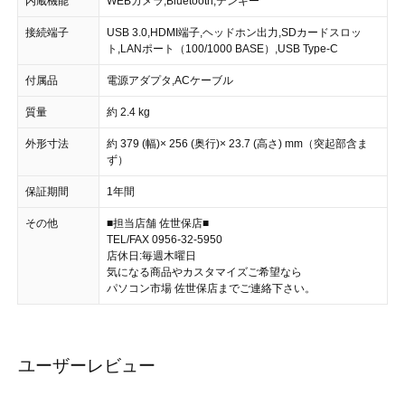
内蔵機能
WEBカメラ,Bluetooth,テンキー
接続端子
USB 3.0,HDMI端子,ヘッドホン出力,SDカードスロッ
ト,LANポート（100/1000 BASE）,USB Type-C
付属品
電源アダプタ,ACケーブル
質量
約 2.4 kg
外形寸法
約 379 (幅)× 256 (奥行)× 23.7 (高さ) mm（突起部含ま
ず）
保証期間
1年間
その他
■担当店舗 佐世保店■
TEL/FAX 0956-32-5950
店休日:毎週木曜日
気になる商品やカスタマイズご希望なら
パソコン市場 佐世保店までご連絡下さい。
ユーザーレビュー