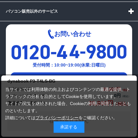
パソコン販売以外のサービス
お問い合わせ
受付時間：10:00~19:00(休業:日曜日)
メールでの
dynabook P3-T4LS-BG
お問い合わせはこちら
39,800円
商品価格(税込)
当サイトでは利用体験の向上およびコンテンツの最適な提供、ト
0円
オプション小計価格(税込)
ラフィックの分析を目的としてCookieを使用しています。
39,800円
商品合計価格(税込)
サイトの閲覧を継続された場合、Cookieの利用に同意したことも
のといたします。
詳細については
プライバシーポリシー
をご確認ください。
在庫がありません
承諾する
Copyright(c)2024 mediator Co., Ltd. ALL Rights Reserved