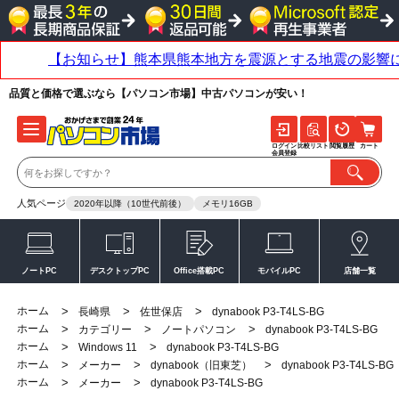
品質と価格で選ぶなら【パソコン市場】中古パソコンが安い！
ログイン
比較リスト
閲覧履歴
カート
会員登録
人気ページ
2020年以降（10世代前後）
メモリ16GB
ノートPC
デスクトップPC
Office搭載PC
モバイルPC
店舗一覧
ホーム
>
>
>
長崎県
佐世保店
dynabook P3-T4LS-BG
ホーム
>
>
>
カテゴリー
ノートパソコン
dynabook P3-T4LS-BG
ホーム
>
>
Windows 11
dynabook P3-T4LS-BG
ホーム
>
>
>
メーカー
dynabook（旧東芝）
dynabook P3-T4LS-BG
ホーム
>
>
メーカー
dynabook P3-T4LS-BG