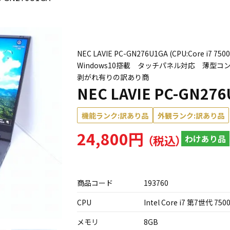
NEC LAVIE PC-GN276U1GA (CPU:Core i7 
Windows10搭載 タッチパネル対応 薄型
剥がれ有りの訳あり商
NEC LAVIE PC-GN27
機能ランク:訳あり品
外観ランク:訳あり品
24,800円
わけあり品
商品コード
193760
CPU
Intel Core i7 第7世代 750
メモリ
8GB