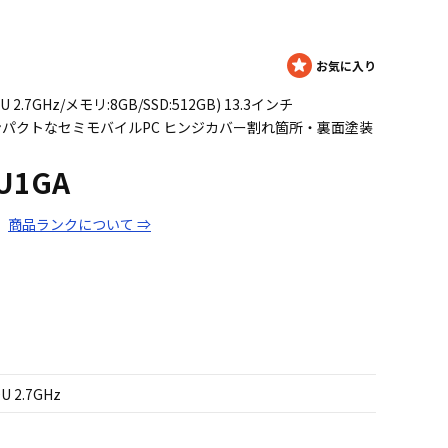
7500U 2.7GHz/メモリ:8GB/SSD:512GB) 13.3インチ
コンパクトなセミモバイルPC ヒンジカバー割れ箇所・裏面塗装
6U1GA
商品ランクについて ⇒
0U 2.7GHz