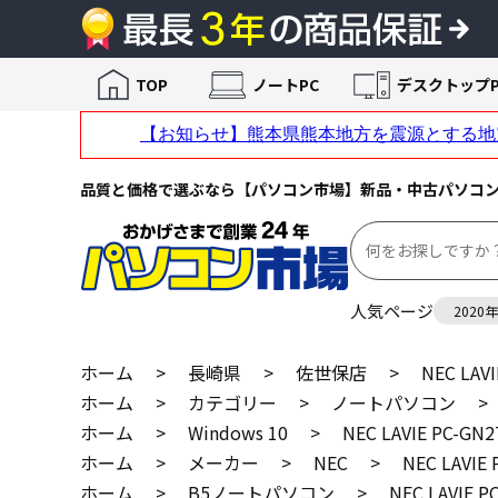
TOP
ノートPC
デスクトップP
品質と価格で選ぶなら【パソコン市場】新品・中古パソコ
人気ページ
2020
ホーム
>
長崎県
>
佐世保店
>
NEC LAV
ホーム
>
カテゴリー
>
ノートパソコン
>
ホーム
>
Windows 10
>
NEC LAVIE PC-GN
ホーム
>
メーカー
>
NEC
>
NEC LAVIE
ホーム
>
B5ノートパソコン
>
NEC LAVIE P