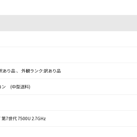
訳あり品 、 外観ランク:訳あり品
ン (中型送料)
 i7 第7世代 7500U 2.7GHz