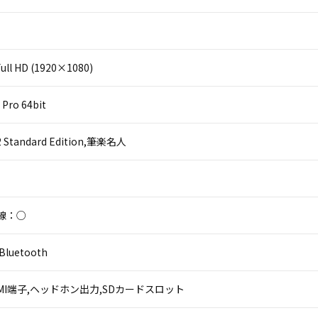
ll HD (1920×1080)
Pro 64bit
 2 Standard Edition,筆楽名人
線：○
luetooth
,HDMI端子,ヘッドホン出力,SDカードスロット