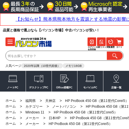
品質と価格で選ぶなら【パソコン市場】中古パソコンが安い！
ログイン
比較リスト
閲覧履歴
カート
会員登録
人気ページ
2020年以降（10世代前後）
メモリ16GB
ノートPC
デスクトップPC
Office搭載PC
モバイルPC
店舗一覧
ホーム
>
>
>
福岡県
天神店
HP ProBook 450 G8（第11世代Corei5）
ホーム
>
>
>
カテゴリー
ノートパソコン
HP ProBook 450 G8（第1
ホーム
>
>
Windows 11
HP ProBook 450 G8（第11世代Corei5）
ホーム
>
>
>
メーカー
日本HP
HP ProBook 450 G8（第11世代Core
ホーム
>
>
メーカー
HP ProBook 450 G8（第11世代Corei5）