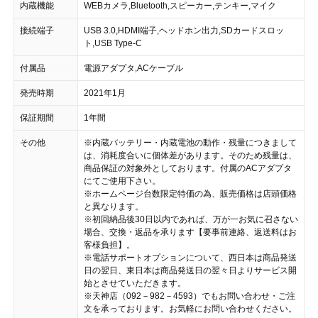
内蔵機能
WEBカメラ,Bluetooth,スピーカー,テンキー,マイク
接続端子
USB 3.0,HDMI端子,ヘッドホン出力,SDカードスロッ
ト,USB Type-C
付属品
電源アダプタ,ACケーブル
発売時期
2021年1月
保証期間
1年間
その他
※内蔵バッテリー・内蔵電池の動作・残量につきまして
は、消耗度合いに個体差があります。そのため残量は、
商品保証の対象外としております。付属のACアダプタ
にてご使用下さい。
※ホームページ台数限定特価の為、販売価格は店頭価格
と異なります。
※初回納品後30日以内であれば、万が一お気に召さない
場合、交換・返品を承ります【要事前連絡、返送料はお
客様負担】。
※電話サポートオプションについて、西日本は商品発送
日の翌日、東日本は商品発送日の翌々日よりサービス開
始とさせていただきます。
※天神店（092－982－4593）でもお問い合わせ・ご注
文を承っております。お気軽にお問い合わせください。