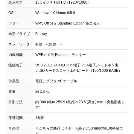
表示能力
15.6インチ Full HD (1920×1080)
OS
Windows 10 Home 64bit
ソフト
WPS Office 2 Standard Edition,筆楽名人
光学ドライブ
Blu-ray
ネットワーク
有線：○,無線：○
内蔵機能
WEBカメラ,Bluetooth,テンキー
接続端子
USB 2.0,USB 3.0,HDMI端子,VGA端子,ヘッドホン出
力,SDカードスロット,LANポート（100/1000 BASE）
付属品
電源アダプタ,ACケーブル
質量
約 2.3 kg
外形寸法
約 380 (幅)× 259.9 (奥行)× 23.5 (高さ) mm（突起部含ま
ず）
保証期間
1年間
その他
※こちらの商品はサポート終了OS(Windows10)搭載で
す。