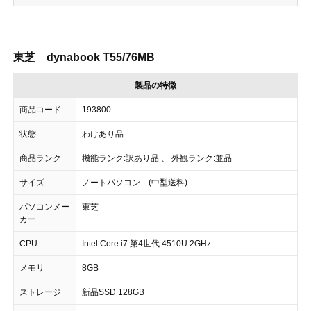
東芝 dynabook T55/76MB
製品の特徴
商品コード
193800
状態
わけあり品
商品ランク
機能ランク:訳あり品 、 外観ランク:並品
サイズ
ノートパソコン (中型送料)
パソコンメー
東芝
カー
CPU
Intel Core i7 第4世代 4510U 2GHz
メモリ
8GB
ストレージ
新品SSD 128GB