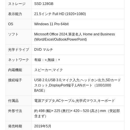
ストレージ
SSD 128GB
表示能力
21.5インチ Full HD (1920×1080)
OS
Windows 11 Pro 64bit
ソフト
Microsoft Office 2024,筆楽名人 Home and Business
(Word/Excel/Outlook/PowerPoint)
光学ドライブ
DVD マルチ
ネットワーク
有線：○,無線：×
内蔵機能
スピーカー,マイク
接続端子
USB 2.0,USB 3.0,マイク入力,ヘッドホン出力,SDカード
スロット,DisplayPort端子,LANポート（100/1000
BASE）
付属品
電源アダプタ,ACケーブル,光学式マウス,キーボード
外形寸法
約 498 (幅)× 225 (奥行)× 420～520 (高さ) mm（突起部
含まず）
発売時期
2019年5月