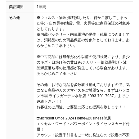
保証期間
1年間
その他
※ウィルス・物理損壊(落したり、何かこぼしてしまっ
た等)・自然災害(地震、雷、火災等)は商品保証の対象外
としております。
※内蔵バッテリー・内蔵電池の動作・残量につきまして
は、消耗品のため商品保証の対象外としております。あ
らかじめご了承下さい。
※中古商品には経年劣化や以前の使用状況により、多少
のキズ・日焼け等の黄ばみ/テカリ・一部塗装剥げ・液
晶輝度落ち等の使用感が発生している場合があります。
あらかじめご了承下さい
その他、お得な商品を多数取り揃えておりますので、気
になる商品やカスタマイズをご希望なら、まずはパソコ
ン市場 ライフガーデン水巻店『093-701-7937』までご
連絡下さい！！
お客様のご用途、ご要望に応じた提案を致します！！
□Microsoft Office 2024 Home&Business付属
エクセル・ワード・パワーポイントライセンスカード付
属！
アカウント設定手引書もご一緒に発送なので設定の不安