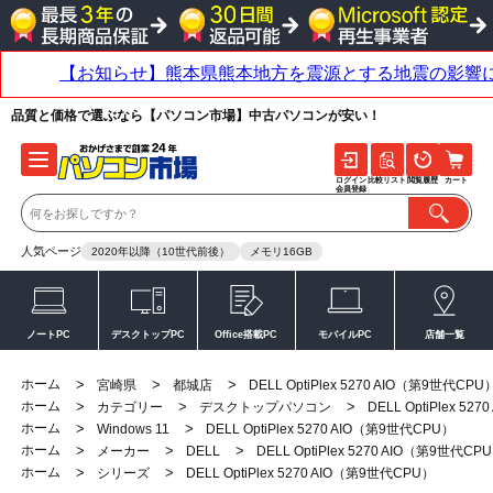
品質と価格で選ぶなら【パソコン市場】中古パソコンが安い！
ログイン
比較リスト
閲覧履歴
カート
会員登録
人気ページ
2020年以降（10世代前後）
メモリ16GB
ノートPC
デスクトップPC
Office搭載PC
モバイルPC
店舗一覧
ホーム
>
>
>
宮崎県
都城店
DELL OptiPlex 5270 AIO（第9世代CPU
ホーム
>
>
>
カテゴリー
デスクトップパソコン
DELL OptiPlex 5
ホーム
>
>
Windows 11
DELL OptiPlex 5270 AIO（第9世代CPU）
ホーム
>
>
>
メーカー
DELL
DELL OptiPlex 5270 AIO（第9世代CP
ホーム
>
>
シリーズ
DELL OptiPlex 5270 AIO（第9世代CPU）