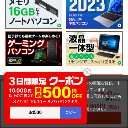
当サイトでは利用体験の向上およびコンテンツの最適な提供、ト
ショッピングガイド
DELL OptiPlex 5270 AIO（第9世代CPU）
ラフィックの分析を目的としてCookieを使用しています。
79,800円
商品価格(税込)
サイトの閲覧を継続された場合、Cookieの利用に同意したことも
0円
オプション小計価格(税込)
のといたします。
送料について
交換・返品について
79,800円
商品合計価格(税込)
詳細については
プライバシーポリシー
をご確認ください。
承諾する
カートに入れる
お届けについて
商品・保証について