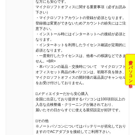
な方にも安心です。
マイクロソフトオフィスに関する重要事項（必ずお読み
下さい）
・マイクロソフトアカウントの登録が必須となります。
登録後は変更ができないためアカウントの紛失にはご注
意下さい。
・インストール時にはインターネットへの接続が必須と
なります。
・インターネットを利用したライセンス確認が定期的に
必須となります。
・一度発行したライセンスは、他者への移譲などできま
夏のパソコン祭
せん。<BR>
・本パソコンの返品・交換時について マイクロソフト
オフィスセット商品の本パソコンは、初期不良を除き、
マイクロソフトオフィスの開封後の返品及びキャンセル
をお受け付けしておりません。
□メディエイターだから安心購入
全国に出店しており提供するパソコンは100項目以上の
入念な点検整備・クリーニングが施されており、
届いたその日からすぐに使える親切設定が好評です。
□その他
※ノートパソコンについてはバッテリーが劣化しており
ますのでACアダプタを接続してご利用下さい。