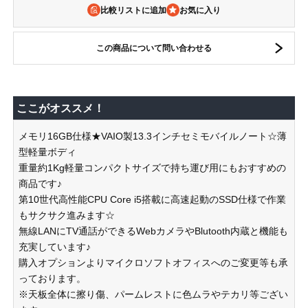
比較リストに追加
この商品について問い合わせる
ここがオススメ！
メモリ16GB仕様★VAIO製13.3インチセミモバイルノート☆薄
型軽量ボディ
重量約1Kg軽量コンパクトサイズで持ち運び用にもおすすめの
商品です♪
第10世代高性能CPU Core i5搭載に高速起動のSSD仕様で作業
もサクサク進みます☆
無線LANにTV通話ができるWebカメラやBlutooth内蔵と機能も
充実しています♪
購入オプションよりマイクロソフトオフィスへのご変更等も承
っております。
※天板全体に擦り傷、パームレストに色ムラやテカリ等ござい