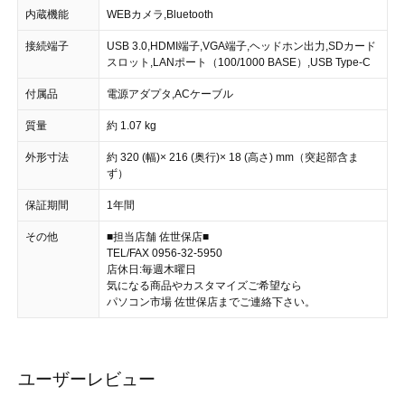
内蔵機能
WEBカメラ,Bluetooth
接続端子
USB 3.0,HDMI端子,VGA端子,ヘッドホン出力,SDカード
スロット,LANポート（100/1000 BASE）,USB Type-C
付属品
電源アダプタ,ACケーブル
質量
約 1.07 kg
外形寸法
約 320 (幅)× 216 (奥行)× 18 (高さ) mm（突起部含ま
ず）
保証期間
1年間
その他
■担当店舗 佐世保店■
TEL/FAX 0956-32-5950
店休日:毎週木曜日
気になる商品やカスタマイズご希望なら
パソコン市場 佐世保店までご連絡下さい。
ユーザーレビュー