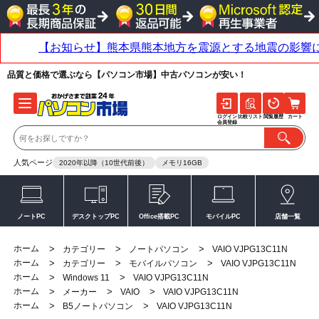
品質と価格で選ぶなら【パソコン市場】中古パソコンが安い！
ログイン
比較リスト
閲覧履歴
カート
会員登録
人気ページ
2020年以降（10世代前後）
メモリ16GB
ノートPC
デスクトップPC
Office搭載PC
モバイルPC
店舗一覧
ホーム
>
>
>
カテゴリー
ノートパソコン
VAIO VJPG13C11N
ホーム
>
>
>
カテゴリー
モバイルパソコン
VAIO VJPG13C11N
ホーム
>
>
Windows 11
VAIO VJPG13C11N
ホーム
>
>
>
メーカー
VAIO
VAIO VJPG13C11N
ホーム
>
>
B5ノートパソコン
VAIO VJPG13C11N