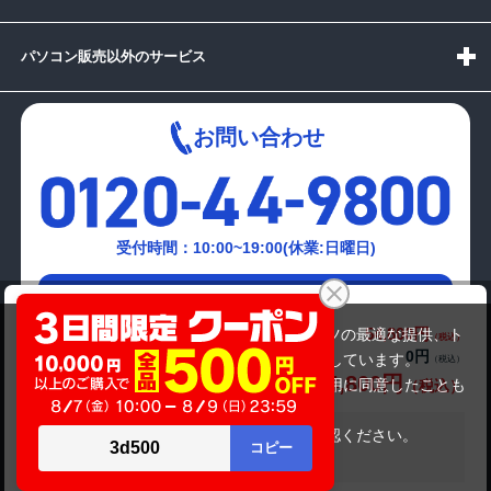
パソコン販売以外のサービス
お問い合わせ
受付時間：10:00~19:00(休業:日曜日)
メールでの
VAIO VJPG13C11N
お問い合わせはこちら
54,800円
商品価格(税込)
当サイトでは利用体験の向上およびコンテンツの最適な提供、ト
0円
オプション小計価格(税込)
ラフィックの分析を目的としてCookieを使用しています。
54,800円
商品合計価格(税込)
サイトの閲覧を継続された場合、Cookieの利用に同意したことも
のといたします。
詳細については
プライバシーポリシー
をご確認ください。
在庫がありません
承諾する
Copyright(c)2024 mediator Co., Ltd. ALL Rights Reserved