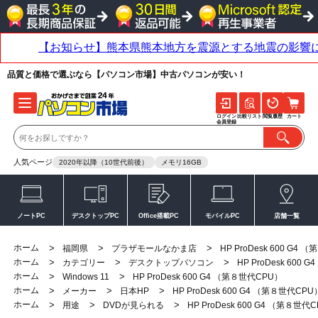
品質と価格で選ぶなら【パソコン市場】中古パソコンが安い！
ログイン
比較リスト
閲覧履歴
カート
会員登録
人気ページ
2020年以降（10世代前後）
メモリ16GB
ノートPC
デスクトップPC
Office搭載PC
モバイルPC
店舗一覧
ホーム
>
>
>
福岡県
プラザモールなかま店
HP ProDesk 600 G4
ホーム
>
>
>
カテゴリー
デスクトップパソコン
HP ProDesk 600
ホーム
>
>
Windows 11
HP ProDesk 600 G4 （第８世代CPU）
ホーム
>
>
>
メーカー
日本HP
HP ProDesk 600 G4 （第８世代CPU
ホーム
>
>
>
用途
DVDが見られる
HP ProDesk 600 G4 （第８世代