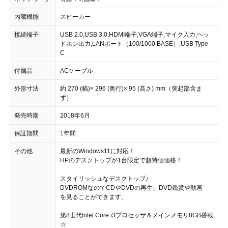
内蔵機能
スピーカー
接続端子
USB 2.0,USB 3.0,HDMI端子,VGA端子,マイク入力,ヘッ
ドホン出力,LANポート（100/1000 BASE）,USB Type-
C
付属品
ACケーブル
外形寸法
約 270 (幅)× 296 (奥行)× 95 (高さ) mm（突起部含ま
ず）
発売時期
2018年6月
保証期間
1年間
その他
最新のWindows11に対応！
HPのデスクトップが1台限定で超特価価格！
スタイリッシュなデスクトップ♪
DVDROMなのでCDやDVDの再生、DVD鑑賞や動画
を見ることができます。
第8世代Intel Core i3プロセッサ＆メインメモリ8GB搭載
☆