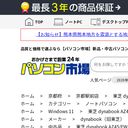
TOP
ノートPC
デスクトップP
品質と価格で選ぶなら【パソコン市場】新品・中古パソコ
人気ページ
2020
ホーム
>
京都府
>
京都駅前店
>
東芝 dy
ホーム
>
カテゴリー
>
ノートパソコン
>
ホーム
>
Windows 11
>
東芝 dynabook AZ
ホーム
>
メーカー
>
dynabook（旧東芝）
ホーム
>
中古品
>
東芝 dynabook AZ45/F