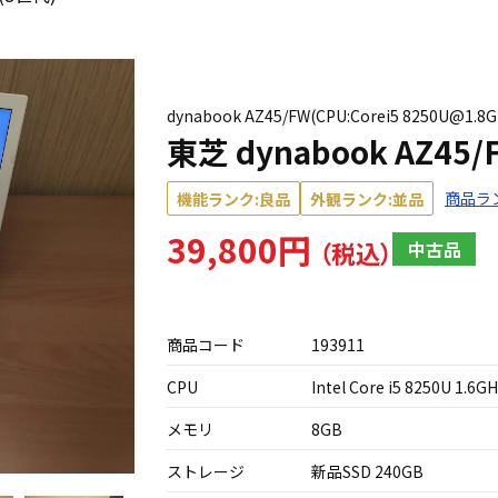
dynabook AZ45/FW(CPU:Corei5 8250U@1.
東芝 dynabook AZ45
商品ラ
機能ランク:良品
外観ランク:並品
39,800円
中古品
商品コード
193911
CPU
Intel Core i5 8250U 1.6G
メモリ
8GB
ストレージ
新品SSD 240GB