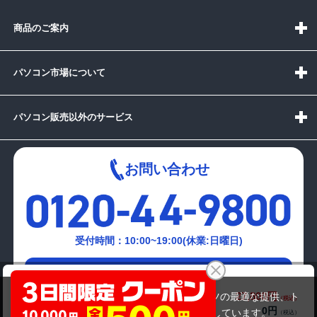
商品のご案内
パソコン市場について
パソコン販売以外のサービス
お問い合わせ
受付時間：10:00~19:00(休業:日曜日)
メールでの
NEC Mate MKM30/B-4
お問い合わせはこちら
27,800円
商品価格(税込)
当サイトでは利用体験の向上およびコンテンツの最適な提供、ト
0円
オプション小計価格(税込)
ラフィックの分析を目的としてCookieを使用しています。