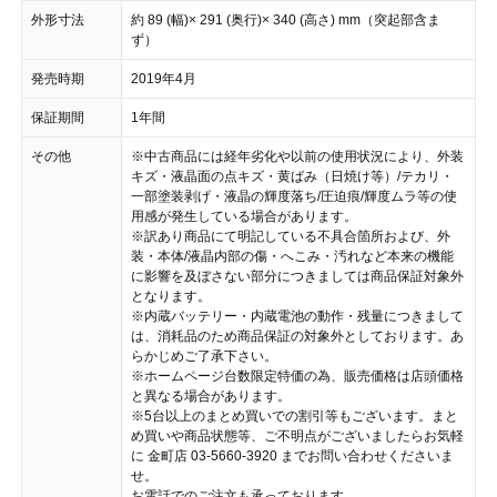
外形寸法
約 89 (幅)× 291 (奥行)× 340 (高さ) mm（突起部含ま
ず）
発売時期
2019年4月
保証期間
1年間
その他
※中古商品には経年劣化や以前の使用状況により、外装
キズ・液晶面の点キズ・黄ばみ（日焼け等）/テカリ・
一部塗装剥げ・液晶の輝度落ち/圧迫痕/輝度ムラ等の使
用感が発生している場合があります。
※訳あり商品にて明記している不具合箇所および、外
装・本体/液晶内部の傷・へこみ・汚れなど本来の機能
に影響を及ぼさない部分につきましては商品保証対象外
となります。
※内蔵バッテリー・内蔵電池の動作・残量につきまして
は、消耗品のため商品保証の対象外としております。あ
らかじめご了承下さい。
※ホームページ台数限定特価の為、販売価格は店頭価格
と異なる場合があります。
※5台以上のまとめ買いでの割引等もございます。まと
め買いや商品状態等、ご不明点がございましたらお気軽
に 金町店 03-5660-3920 までお問い合わせくださいま
せ。
お電話でのご注文も承っております。