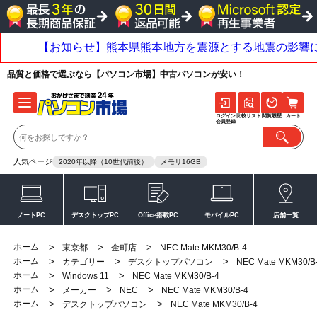
品質と価格で選ぶなら【パソコン市場】中古パソコンが安い！
ログイン
比較リスト
閲覧履歴
カート
会員登録
人気ページ
2020年以降（10世代前後）
メモリ16GB
ノートPC
デスクトップPC
Office搭載PC
モバイルPC
店舗一覧
ホーム
>
>
>
東京都
金町店
NEC Mate MKM30/B-4
ホーム
>
>
>
カテゴリー
デスクトップパソコン
NEC Mate MKM30/B
ホーム
>
>
Windows 11
NEC Mate MKM30/B-4
ホーム
>
>
>
メーカー
NEC
NEC Mate MKM30/B-4
ホーム
>
>
デスクトップパソコン
NEC Mate MKM30/B-4