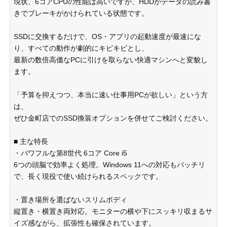
現状、6コアCPUの性能は高いですが、HDDがデータの読み書
きでブレーキがかけられている状態です。
SSDに交換するだけで、OS・アプリの起動速度が最速にな
り、すべての動作が劇的にキビキビとし、
最新の数倍高価なPCに引けを取らない快適マシンへと変貌し
ます。
「予算を抑えつつ、本当に速い仕事用PCが欲しい」という方
は、
ぜひ金町店でのSSD換装オプションを併せてご検討ください。
■ 主な特長
・パワフルな第8世代 6コア Core i5
6つの頭脳で効率よく処理。Windows 11への対応もバッチリ
で、長く現役で使い続けられるスペックです。
・置き場所を選ばないスリムボディ
縦置き・横置き両対応。モニターの横や下にスッキリ収まるサ
イズ感ながら、拡張性も確保されています。