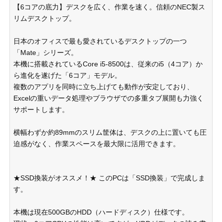
【6コアの底力】デスクを広く、作業を速く。信頼のNEC製ス
リムデスクトップ。
日本のオフィスで最も愛されているデスクトップの一つ
「Mate」シリーズ。
本機に搭載されているCore i5-8500は、従来のi5（4コア）か
ら進化を遂げた「6コア」モデル。
複数のアプリを同時に立ち上げても動作が安定しており、
Excelの重いデータ処理やブラウザでの多重タブ展開も力強く
サポートします。
横幅わずか約89mmのスリム筐体は、デスクの上に置いても圧
迫感がなく、作業スペースを最大限に活用できます。
★SSD換装がオススメ！★ このPCは「SSD換装」で完成しま
す。
本機は現在500GBのHDD（ハードディスク）仕様です。