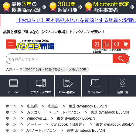
品質と価格で選ぶなら【パソコン市場】中古パソコンが安い！
ログイン
比較リスト
閲覧履歴
カート
会員登録
人気ページ
2020年以降（10世代前後）
メモリ16GB
ノートPC
デスクトップPC
Office搭載PC
モバイルPC
店舗一覧
ホーム
>
>
>
広島県
広島店
東芝 dynabook B65/DN
ホーム
>
>
>
カテゴリー
ノートパソコン
東芝 dynabook B65/DN
ホーム
>
>
Windows 11
東芝 dynabook B65/DN
ホーム
>
>
>
メーカー
dynabook（旧東芝）
東芝 dynabook B65/DN
ホーム
>
>
A4ノートパソコン
東芝 dynabook B65/DN