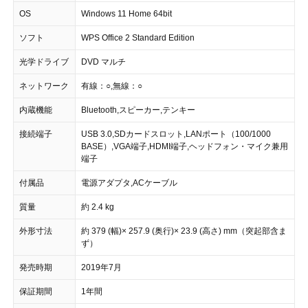
OS
Windows 11 Home 64bit
ソフト
WPS Office 2 Standard Edition
光学ドライブ
DVD マルチ
ネットワーク
有線：○,無線：○
内蔵機能
Bluetooth,スピーカー,テンキー
接続端子
USB 3.0,SDカードスロット,LANポート（100/1000
BASE）,VGA端子,HDMI端子,ヘッドフォン・マイク兼用
端子
付属品
電源アダプタ,ACケーブル
質量
約 2.4 kg
外形寸法
約 379 (幅)× 257.9 (奥行)× 23.9 (高さ) mm（突起部含ま
ず）
発売時期
2019年7月
保証期間
1年間