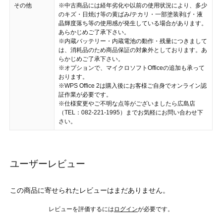
その他
※中古商品には経年劣化や以前の使用状況により、多少
のキズ・日焼け等の黄ばみ/テカリ・一部塗装剥げ・液
晶輝度落ち等の使用感が発生している場合があります。
あらかじめご了承下さい。
※内蔵バッテリー・内蔵電池の動作・残量につきまして
は、消耗品のため商品保証の対象外としております。あ
らかじめご了承下さい。
※オプションで、マイクロソフトOfficeの追加も承って
おります。
※WPS Office 2は購入後にお客様ご自身でオンライン認
証作業が必要です。
※仕様変更やご不明な点等がございましたら広島店
（TEL：082-221-1995）までお気軽にお問い合わせ下
さい。
ユーザーレビュー
この商品に寄せられたレビューはまだありません。
レビューを評価するには
ログイン
が必要です。