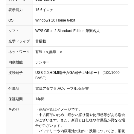
表示能力
15.6インチ
OS
Windows 10 Home 64bit
ソフト
WPS Office 2 Standard Edition,筆楽名人
光学ドライブ
非搭載
ネットワーク
有線：○,無線：○
内蔵機能
テンキー
接続端子
USB 2.0,HDMI端子,VGA端子,LANポート（100/1000
BASE）
付属品
電源アダプタ,ACケーブル,保証書
保証期間
1年間
その他
・商品写真はイメージです。
・中古商品のため、細かい擦り傷や使用感等がある場合
がございます。また、新品とは仕様や付属品が異なる場
合がございます。
・バッテリーや内蔵電池の動作・残量については、消耗