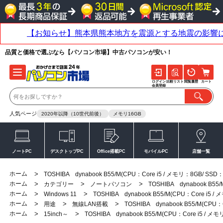
品質と価格で選ぶなら【パソコン市場】中古パソコンが安い！
ログイン
比較リスト
閲覧履歴
カート
会員登録
人気ページ
2020年以降（10世代前後）
メモリ16GB
ノートPC
デスクトップPC
Office搭載PC
モバイルPC
店舗一覧
ホーム
>
TOSHIBA dynabook B55/M(CPU：Core i5 / メモリ：8GB/ SSD：1
ホーム
>
>
>
カテゴリー
ノートパソコン
TOSHIBA dynabook B55/
ホーム
>
>
Windows 11
TOSHIBA dynabook B55/M(CPU：Core i5 /
ホーム
>
>
>
用途
無線LAN搭載
TOSHIBA dynabook B55/M(CPU：C
ホーム
>
>
15inch～
TOSHIBA dynabook B55/M(CPU：Core i5 / メモ