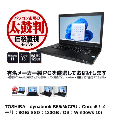
TOSHIBA dynabook B55/M(CPU：Core i5 / メ
モリ：8GB/ SSD：120GB / OS：Windows 10)