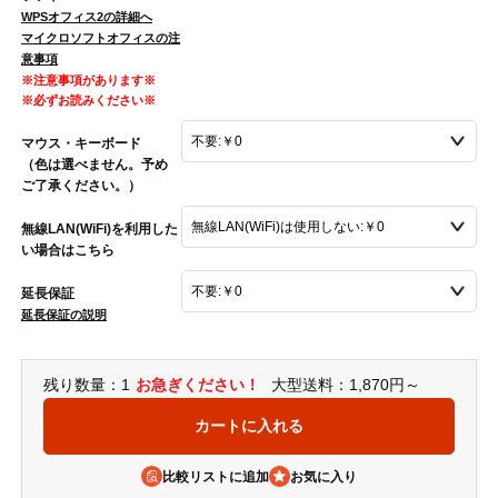
WPSオフィス2の詳細へ
マイクロソフトオフィスの注
意事項
※注意事項があります※
※必ずお読みください※
マウス・キーボード
（色は選べません。予め
ご了承ください。）
無線LAN(WiFi)を利用した
い場合はこちら
延長保証
延長保証の説明
残り数量：1
お急ぎください！
大型送料：1,870円～
比較リストに追加