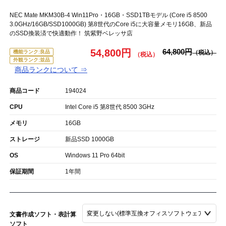
NEC Mate MKM30B-4 Win11Pro・16GB・SSD1TBモデル (Core i5 8500
3.0GHz/16GB/SSD1000GB) 第8世代のCore i5に大容量メモリ16GB、新品
のSSD換装済で快適動作！ 筑紫野ベレッサ店
54,800円
64,800円
機能ランク:良品
外観ランク:並品
商品ランクについて ⇒
商品コード
194024
CPU
Intel Core i5 第8世代 8500 3GHz
メモリ
16GB
ストレージ
新品SSD 1000GB
OS
Windows 11 Pro 64bit
保証期間
1年間
文書作成ソフト・表計算
ソフト