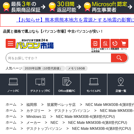
品質と価格で選ぶなら【パソコン市場】中古パソコンが安い！
ログイン
比較リスト
閲覧履歴
カート
会員登録
人気ページ
2020年以降（10世代前後）
メモリ16GB
ノートPC
デスクトップPC
Office搭載PC
モバイルPC
店舗一覧
ホーム
>
>
>
福岡県
筑紫野ベレッサ店
NEC Mate MKM30B-4(第8世
ホーム
>
>
>
カテゴリー
デスクトップパソコン
NEC Mate MKM30B
ホーム
>
>
Windows 11
NEC Mate MKM30B-4(第8世代CPU)
ホーム
>
>
>
メーカー
NEC
NEC Mate MKM30B-4(第8世代CPU)
ホーム
>
>
デスクトップパソコン
NEC Mate MKM30B-4(第8世代CPU)