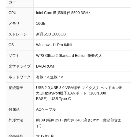
カー
CPU
Intel Core i5 第8世代 8500 3GHz
メモリ
16GB
ストレージ
新品SSD 1000GB
OS
Windows 11 Pro 64bit
ソフト
WPS Office 2 Standard Edition,筆楽名人
光学ドライブ
DVD-ROM
ネットワーク
有線：○,無線：×
接続端子
USB 2.0,USB 3.0,VGA端子,マイク入力,ヘッドホン出
力,DisplayPort端子,LANポート（100/1000
BASE）,USB Type-C
付属品
ACケーブル
外形寸法
約 89 (幅)× 291 (奥行)× 340 (高さ) mm（突起部含ま
ず）
発売時期
2019年6月