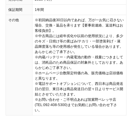
保証期間
1年間
その他
※初回納品後30日以内であれば、万が一お気に召さない
場合、交換・返品を承ります【要事前連絡、返送料はお
客様負担】。
※中古商品には経年劣化や以前の使用状況により、多少
のキズ・日焼け等の黄ばみ/テカリ・一部塗装剥げ・液
晶輝度落ち等の使用感が発生している場合があります。
あらかじめご了承下さい。
※内蔵バッテリー・内蔵電池の動作・残量につきまして
は、消耗品のため商品保証の対象外としております。あ
らかじめご了承下さい。
※ホームページ台数限定特価の為、販売価格は店頭価格
と異なります。
※電話サポートオプションについて、西日本は商品発送
日の翌日、東日本は商品発送日の翌々日よりサービス開
始とさせていただきます。
※お問い合わせ・ご不明点あれば筑紫野ベレッサ店
(TEL:092-408-5300)までお気軽にお問い合わせ下さ
い。