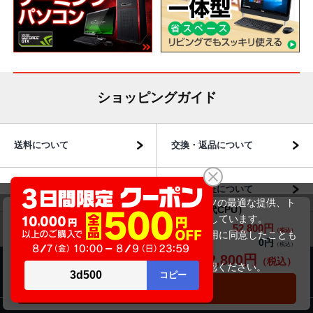
ショッピングガイド
送料について
交換・返品について
お届けについて
商品・保証について
当サイトでは利用体験の向上およびコンテンツの最適な提供、ト
DELL Latitude 5320 2in1 P138G（第11世代CPU）
ラフィックの分析を目的としてCookieを使用しています。
52,800円
商品価格(税込)
57,800円
サイトの閲覧を継続された場合、Cookieの利用に同意したことも
0円
オプション小計価格(税込)
のといたします。
52,800円
商品合計価格(税込)
詳細については
プライバシーポリシー
をご確認ください。
商品のご案内
承諾する
カートに入れる