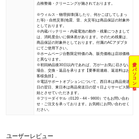
点検整備・クリーニングが施されております。
※ウィルス・物理損壊(落したり、何かこぼしてしまっ
た等)・自然災害(地震、雷、火災等)は商品保証の対象外
としております。
※内蔵バッテリー・内蔵電池の動作・残量につきまして
は、消耗度合いに個体差があります。そのため残量は、
商品保証の対象外としております。付属のACアダプタ
にてご使用下さい。
※ホームページ台数限定特価の為、販売価格は店頭価格
と異なります。
夏のパソコン祭
※初回納品後30日以内であれば、万が一お気に召さない
場合、交換・返品を承ります【要事前連絡、返送料はお
客様負担】。
※電話サポートオプションについて、西日本は商品発送
日の翌日、東日本は商品発送日の翌々日よりサービス開
始とさせていただきます。
※フリーダイヤル（0120－44－9800）でもお問い合わ
せ・ご注文を承っております。お気軽にお問い合わせく
ださい。
ユーザーレビュー