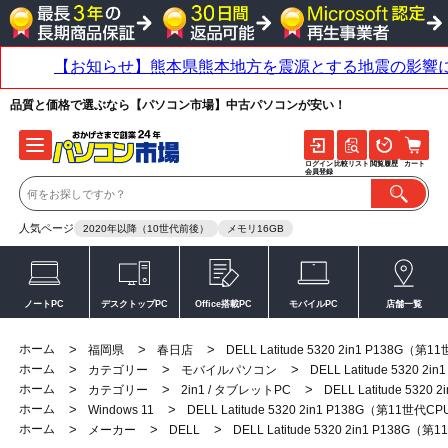
品質と価格で選ぶなら【パソコン市場】中古パソコンが安い！
ログイン
比較リスト
閲覧履歴
カート
会員登録
人気ページ
2020年以降（10世代前後）
メモリ16GB
ノートPC
デスクトップPC
Office搭載PC
モバイルPC
店舗一覧
ホーム
>
>
>
福岡県
春日店
DELL Latitude 5320 2in1 P138G（第
ホーム
>
>
>
カテゴリー
モバイルパソコン
DELL Latitude 5320 
ホーム
>
>
>
カテゴリー
2in1 / タブレットPC
DELL Latitude 532
ホーム
>
>
Windows 11
DELL Latitude 5320 2in1 P138G（第11世代C
ホーム
>
>
>
メーカー
DELL
DELL Latitude 5320 2in1 P138G（