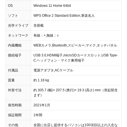
OS
Windows 11 Home 64bit
ソフト
WPS Office 2 Standard Edition,筆楽名人
光学ドライブ
非搭載
ネットワーク
有線：×,無線：○
内蔵機能
WEBカメラ,Bluetooth,スピーカー,マイク,タッチパネル
接続端子
USB 3.0,HDMI端子,microSDカードスロット,USB Type-
C,ヘッドフォン・マイク兼用端子
付属品
電源アダプタ,ACケーブル
質量
約 1.18 kg
外形寸法
約 305.7 (幅)× 207.5 (奥行)× 19.3 (高さ) mm（突起部含
まず）
発売時期
2021年1月
保証期間
1年間
その他
全国に出店し提供するパソコンは100項目以上の入念な