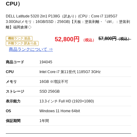
CPU）
DELL Latitude 5320 2in1 P138G（訳あり）(CPU：Core i7 1185G7
3.00Ghz/メモリ：16GB/SSD：256GB)【天板：塗装剥離・「ctrl」：塗装剥
離】福岡倉庫◇
52,800円
57,800円
機能ランク:並品
外観ランク:訳あり品
商品ランクについて ⇒
商品コード
194045
CPU
Intel Core i7 第11世代 1185G7 3GHz
メモリ
16GB ※増設不可
ストレージ
SSD 256GB
表示能力
13.3インチ Full HD (1920×1080)
OS
Windows 11 Home 64bit
保証期間
1年間