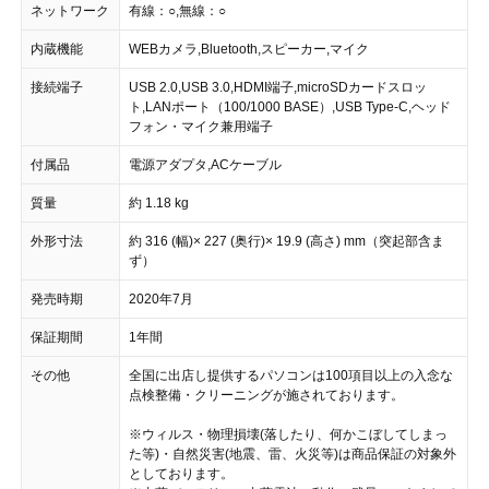
ネットワーク
有線：○,無線：○
内蔵機能
WEBカメラ,Bluetooth,スピーカー,マイク
接続端子
USB 2.0,USB 3.0,HDMI端子,microSDカードスロッ
ト,LANポート（100/1000 BASE）,USB Type-C,ヘッド
フォン・マイク兼用端子
付属品
電源アダプタ,ACケーブル
質量
約 1.18 kg
外形寸法
約 316 (幅)× 227 (奥行)× 19.9 (高さ) mm（突起部含ま
ず）
発売時期
2020年7月
保証期間
1年間
その他
全国に出店し提供するパソコンは100項目以上の入念な
点検整備・クリーニングが施されております。
※ウィルス・物理損壊(落したり、何かこぼしてしまっ
た等)・自然災害(地震、雷、火災等)は商品保証の対象外
としております。