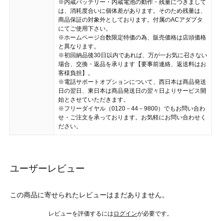
※内蔵バッテリー・内蔵電池の動作・残量につきまして
は、消耗度合いに個体差があります。そのため残量は、
商品保証の対象外としております。付属のACアダプタ
にてご使用下さい。
※ホームページ台数限定特価の為、販売価格は店頭価格
と異なります。
※初回納品後30日以内であれば、万が一お気に召さない
場合、交換・返品を承ります【要事前連絡、返送料はお
客様負担】。
※電話サポートオプションについて、西日本は商品発送
日の翌日、東日本は商品発送日の翌々日よりサービス開
始とさせていただきます。
※フリーダイヤル（0120－44－9800）でもお問い合わ
せ・ご注文を承っております。お気軽にお問い合わせく
ださい。
ユーザーレビュー
この商品に寄せられたレビューはまだありません。
レビューを評価するには
ログイン
が必要です。