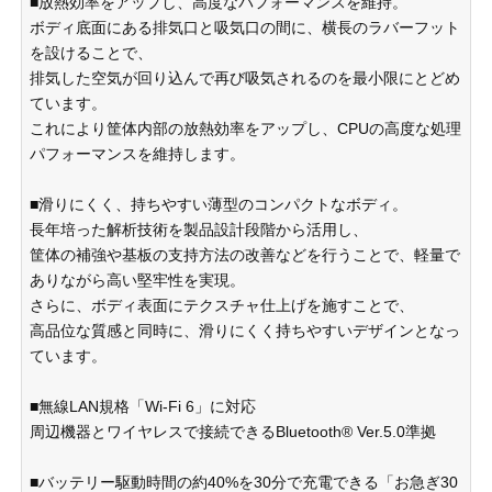
■放熱効率をアップし、高度なパフォーマンスを維持。
ボディ底面にある排気口と吸気口の間に、横長のラバーフット
を設けることで、
排気した空気が回り込んで再び吸気されるのを最小限にとどめ
ています。
これにより筐体内部の放熱効率をアップし、CPUの高度な処理
パフォーマンスを維持します。
■滑りにくく、持ちやすい薄型のコンパクトなボディ。
長年培った解析技術を製品設計段階から活用し、
筐体の補強や基板の支持方法の改善などを行うことで、軽量で
ありながら高い堅牢性を実現。
さらに、ボディ表面にテクスチャ仕上げを施すことで、
高品位な質感と同時に、滑りにくく持ちやすいデザインとなっ
ています。
■無線LAN規格「Wi-Fi 6」に対応
周辺機器とワイヤレスで接続できるBluetooth® Ver.5.0準拠
■バッテリー駆動時間の約40%を30分で充電できる「お急ぎ30