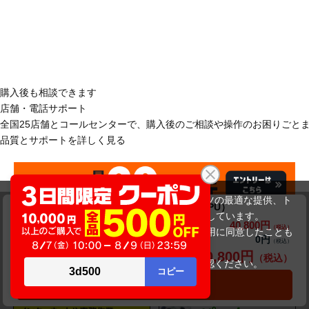
購入後も相談できます
店舗・電話サポート
全国25店舗とコールセンターで、購入後のご相談や操作のお困りごと
品質とサポートを詳しく見る
当サイトでは利用体験の向上およびコンテンツの最適な提供、ト
Dynabook dynabook S73/FR（第10世代CPU）
ラフィックの分析を目的としてCookieを使用しています。
40,800円
商品価格(税込)
43,800円
おすすめパソコン特集
サイトの閲覧を継続された場合、Cookieの利用に同意したことも
0円
オプション小計価格(税込)
のといたします。
40,800円
商品合計価格(税込)
詳細については
プライバシーポリシー
をご確認ください。
承諾する
カートに入れる