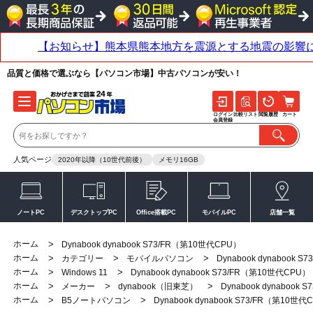
品質と価格で選ぶなら【パソコン市場】中古パソコンが安い！
ログイン
比較リスト
閲覧履歴
カート
会員登録
人気ページ
2020年以降（10世代前後）
メモリ16GB
ノートPC
デスクトップPC
Office搭載PC
モバイルPC
店舗一覧
ホーム
>
Dynabook dynabook S73/FR（第10世代CPU）
ホーム
>
>
>
カテゴリー
モバイルパソコン
Dynabook dynabook 
ホーム
>
>
Windows 11
Dynabook dynabook S73/FR（第10世代CPU）
ホーム
>
>
>
メーカー
dynabook（旧東芝）
Dynabook dynabook
ホーム
>
>
B5ノートパソコン
Dynabook dynabook S73/FR（第10世代